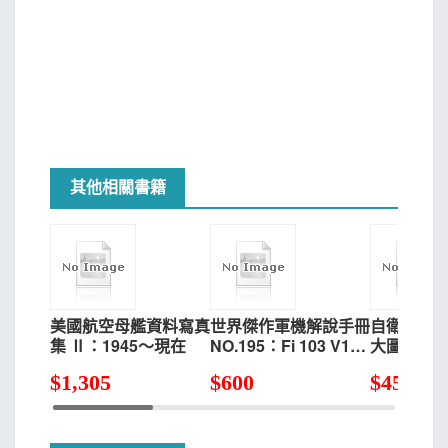
其他相關書籍
美國航空母艦資料寫真
世界傑作軍機解說手冊
自衛隊陸
集 Ⅱ：1945～現在
NO.195：Fi 103 V1火
大圖鑑專集 
箭＆V2火箭
$
1,305
$
600
$
450