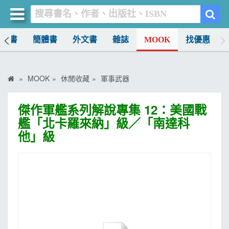
中文書
簡體書
外文書
雜誌
MOOK
找優惠
買書網
首頁
MOOK
休閒收藏
軍事武器
優惠活動
傑作軍艦系列解說專集 12：美國戰
書店暢銷榜
艦「北卡羅來納」級／「南達科
他」級
暢銷排行
中文書
簡體書
外文書
雜誌