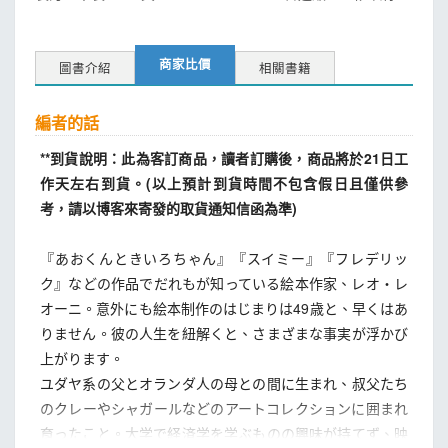
商家比價
圖書介紹
相關書籍
編者的話
**到貨說明：此為客訂商品，讀者訂購後，商品將於21日工
作天左右到貨。(以上預計到貨時間不包含假日且僅供參
考，請以博客來寄發的取貨通知信函為準)
『あおくんときいろちゃん』『スイミー』『フレデリッ
ク』などの作品でだれもが知っている絵本作家、レオ・レ
オーニ。意外にも絵本制作のはじまりは49歳と、早くはあ
りません。彼の人生を紐解くと、さまざまな事実が浮かび
上がります。
ユダヤ系の父とオランダ人の母との間に生まれ、叔父たち
のクレーやシャガールなどのアートコレクションに囲まれ
育ったこと。大学で経済学を学ぶものの興味が持てず、映