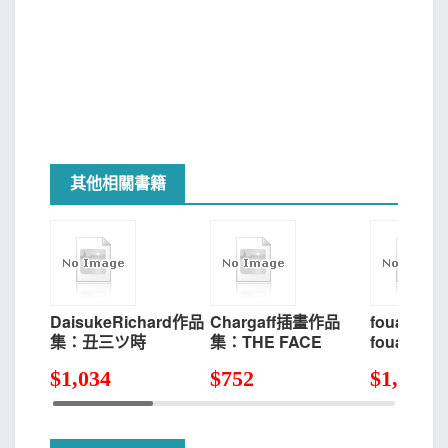
其他相關書籍
DaisukeRichard作品
Chargaff插畫作品
fouaton
集：丑三ツ時
集：THE FACE
fouato
館
$
1,034
$
752
$
1,034