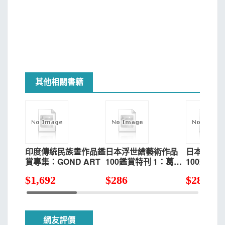
其他相關書籍
印度傳統民族畫作品鑑
日本浮世繪藝術作品
日本浮世
賞專集：GOND ART
100鑑賞特刊 1：葛飾
100鑑賞特
北齋／江戶兵衛
川廣重‧
$
1,692
$
286
$
286
飾北齋‧
網友評價