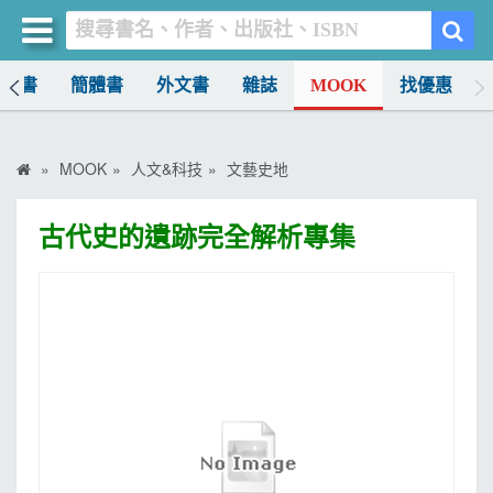
中文書
簡體書
外文書
雜誌
MOOK
找優惠
買書網
首頁
MOOK
人文&科技
文藝史地
優惠活動
古代史的遺跡完全解析專集
書店暢銷榜
暢銷排行
中文書
簡體書
外文書
雜誌