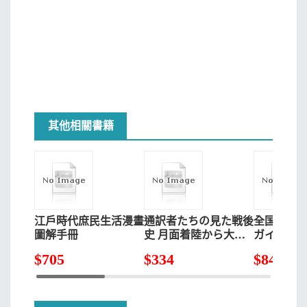
其他相關書籍
江戶時代庶民生活漫畫
通訳者たちの見た戦後
全国 「合
圖解手冊
史 月面着陸から大学
ガイド 見
入試まで
しみ方が
$
705
$
334
$
846