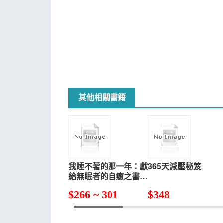
其他相關書籍
我睡不著的那一年：獻
365天減壓秘笈
給無眠者的自癒之書，
與你一起擁抱那份無形
$
266 ~ 301
$
348
的不安