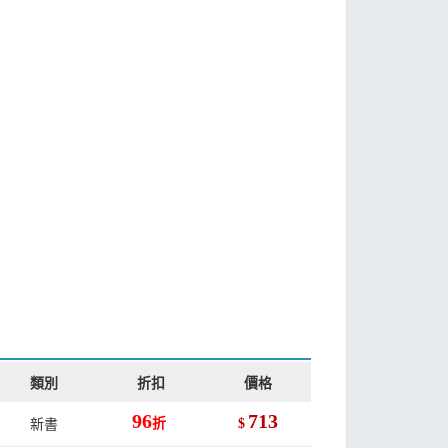
類別
折扣
價格
96
713
新書
折
$