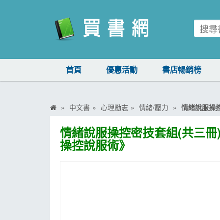
買書網
首頁
優惠活動
書店暢銷榜
首頁
優惠活動
中文書
心理勵志
情緒/壓力
情緒說服操
書店暢銷榜
情緒說服操控密技套組(共三冊
暢銷排行
操控說服術》
中文書
簡體書
外文書
雜誌