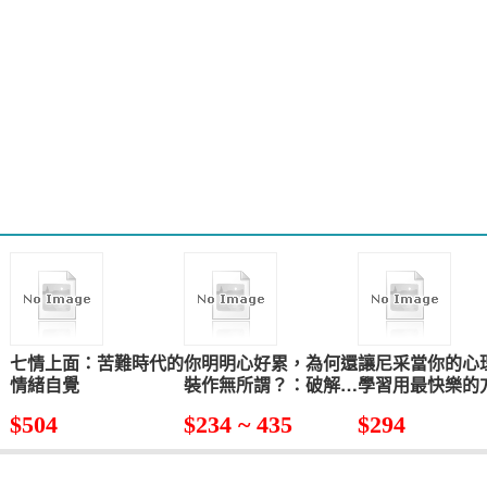
七情上面：苦難時代的
你明明心好累，為何還
讓尼采當你的心
情緒自覺
裝作無所謂？：破解你
學習用最快樂的
的「假情緒」，看懂並
受痛苦、成為超
$
504
$
234 ~ 435
$
294
接納自己內在真實需要
此不再被情緒左