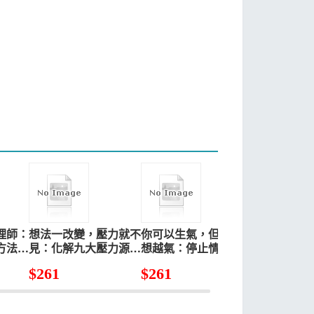
理師：
想法一改變，壓力就不
你可以生氣，但不要越
終結毒性思
方法享
見：化解九大壓力源，
想越氣：停止情緒化思
轉負面想法
人，從
重獲幸福情緒
考、不再與對錯拔河，
$
261
$
261
$
284
右
從此擺脫「地雷型」人
設!