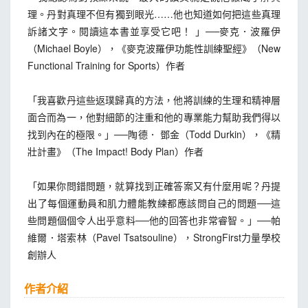
理。丹對真理不但有獨到眼光……他也知道如何把這些真理
訴諸文字。閱讀這本書並享受它吧！ 」──麥克．波羅伊
（Michael Boyle），《麥克波羅伊功能性訓練聖經》（New
Functional Training for Sports）作者
「我喜歡丹這些返璞歸真的方法，他將訓練的生理和精神層
面合而為一，他對細節的注重和他的專業能力幫助我們得以
找到內在的極限。」──陶德． 鄧金（Todd Durkin），《精
壯計畫》（The Impact! Body Plan）作者
「如果你問錯問題，就算找到正確答案又有什麼用呢？丹提
出了每個運動員和肌力體能教練都應該問自己的問題──這
些問題個個令人出乎意料──他的回答也非常睿智。」──帕
維爾．塔索林（Pavel Tsatsouline），StrongFirst力量學校
創辦人
作者介紹