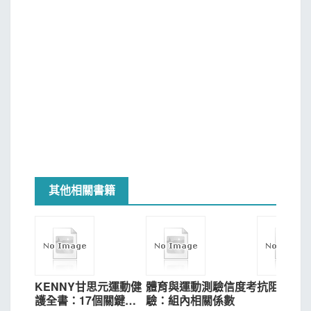
其他相關書籍
KENNY甘思元運動健
體育與運動測驗信度考
抗阻組合訓練
護全書：17個關鍵認
驗：組內相關係數