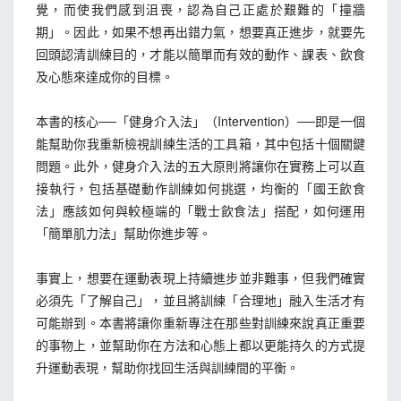
覺，而使我們感到沮喪，認為自己正處於艱難的「撞牆
期」。因此，如果不想再出錯力氣，想要真正進步，就要先
回頭認清訓練目的，才能以簡單而有效的動作、課表、飲食
及心態來達成你的目標。
本書的核心──「健身介入法」（Intervention）──即是一個
能幫助你我重新檢視訓練生活的工具箱，其中包括十個關鍵
問題。此外，健身介入法的五大原則將讓你在實務上可以直
接執行，包括基礎動作訓練如何挑選，均衡的「國王飲食
法」應該如何與較極端的「戰士飲食法」搭配，如何運用
「簡單肌力法」幫助你進步等。
事實上，想要在運動表現上持續進步並非難事，但我們確實
必須先「了解自己」，並且將訓練「合理地」融入生活才有
可能辦到。本書將讓你重新專注在那些對訓練來說真正重要
的事物上，並幫助你在方法和心態上都以更能持久的方式提
升運動表現，幫助你找回生活與訓練間的平衡。