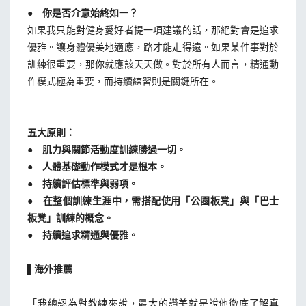
● 你是否介意始終如一？
如果我只能對健身愛好者提一項建議的話，那絕對會是追求
優雅。讓身體優美地適應，路才能走得遠。如果某件事對於
訓練很重要，那你就應該天天做。對於所有人而言，精通動
作模式極為重要，而持續練習則是關鍵所在。
五大原則：
● 肌力與關節活動度訓練勝過一切。
● 人體基礎動作模式才是根本。
● 持續評估標準與弱項。
● 在整個訓練生涯中，需搭配使用「公園板凳」與「巴士
板凳」訓練的概念。
● 持續追求精通與優雅。
▌海外推薦
「我總認為對教練來說，最大的讚美就是說他徹底了解真