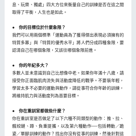
息、玩樂、獨處」四大方位來衡量自己的訓練是否在這之間
取得了平衡，人生也是如此。
● 你的目標位於什麼象限？
我們可以用兩個標準「運動員為了獲得傑出表現必須擁有的
特質多寡」與「特質的優秀水平」將人們分成四種象限，要
認清自己在哪個象限，又該往哪個象限前進。
● 你的年紀多大？
多數人並未意識到自己比想像中老。如果你年滿十八歲，請
接受你正面臨肌肉流失與活動度降低的戰爭。不要裝年輕，
學習太多不必要的運動與動作，請從事符合你年齡的訓練，
將維持肌力與活動度列為首要目標。
● 你在重訓室都做些什麼？
你在重訓室是否做足了以下六種不同類型的動作：推、拉、
髖絞鏈、蹲、負重提攜，以及第六種動作──包括轉動／跪
姿／單腳訓練的動作？找出你沒有從事的訓練，然後針對這