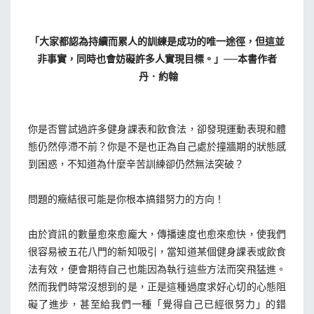
「大家都認為持續而累人的訓練是成功的唯一途徑，但這並
非事實，同時也會妨礙許多人實現目標。」──本書作者
丹．約翰
你是否嘗試過許多健身課表和飲食法，卻發現運動表現和體
態仍然停滯不前？你是不是也正為自己處於撞牆期的狀態感
到困惑，不知道為什麼辛苦訓練卻仍然無法突破？
問題的癥結很可能是你根本搞錯努力的方向！
由於資訊的數量愈來愈龐大，傳播速度也愈來愈快，使我們
很容易被五花八門的新知吸引，當知道某個健身課表或飲食
法有效，便會期待自己也能因為執行這些方法而突飛猛進。
然而我們時常沒想到的是，正是這種過度求好心切的心態阻
礙了進步，甚至給我們一種「覺得自己已經很努力」的錯