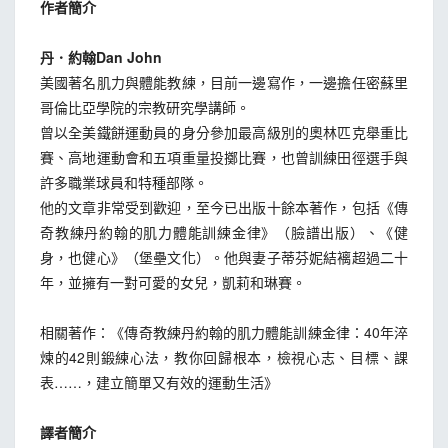
作者簡介
丹．約翰Dan John
美國著名肌力與體能教練，目前一邊寫作，一邊擔任密蘇里
哥倫比亞學院的宗教研究學講師。
曾以全美鐵餅運動員的身分參加最高級別的奧林匹克舉重比
賽、高地運動會和五項重量投擲比賽，也曾訓練田徑選手與
許多職業球員和特種部隊。
他的文章非常受到歡迎，至今已出版十餘本著作，包括《傳
奇教練丹約翰的肌力體能訓練金律》（臉譜出版）、《健
身，也健心》（堡壘文化）。他與妻子蒂芬妮結褵超過二十
年，並擁有一對可愛的女兒，凱莉和琳賽。
相關著作：《傳奇教練丹約翰的肌力體能訓練金律：40年淬
煉的42則鍛練心法，教你回歸根本，檢視心志、目標、課
表……，建立簡單又有效的運動生活》
譯者簡介