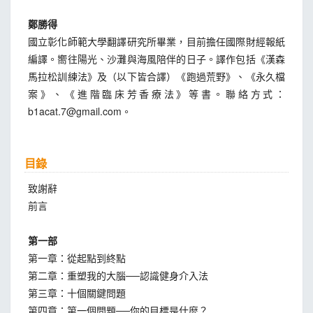
鄭勝得
國立彰化師範大學翻譯研究所畢業，目前擔任國際財經報紙
編譯。嚮往陽光、沙灘與海風陪伴的日子。譯作包括《漢森
馬拉松訓練法》及（以下皆合譯）《跑過荒野》、《永久檔
案》、《進階臨床芳香療法》等書。聯絡方式：
b1acat.7@gmail.com
。
目錄
致謝辭
前言
第一部
第一章：從起點到終點
第二章：重塑我的大腦──認識健身介入法
第三章：十個關鍵問題
第四章：第一個問題──你的目標是什麼？