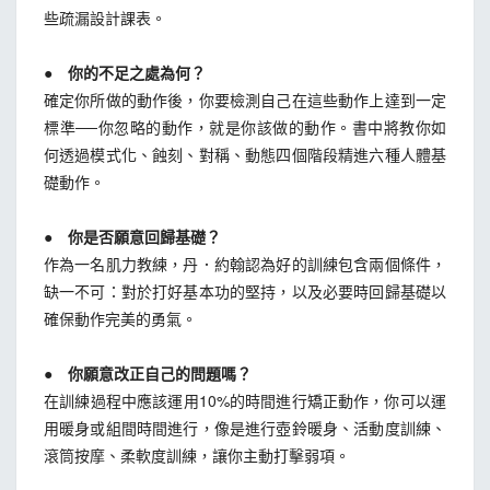
些疏漏設計課表。
● 你的不足之處為何？
確定你所做的動作後，你要檢測自己在這些動作上達到一定
標準──你忽略的動作，就是你該做的動作。書中將教你如
何透過模式化、蝕刻、對稱、動態四個階段精進六種人體基
礎動作。
● 你是否願意回歸基礎？
作為一名肌力教練，丹．約翰認為好的訓練包含兩個條件，
缺一不可：對於打好基本功的堅持，以及必要時回歸基礎以
確保動作完美的勇氣。
● 你願意改正自己的問題嗎？
在訓練過程中應該運用10%的時間進行矯正動作，你可以運
用暖身或組間時間進行，像是進行壺鈴暖身、活動度訓練、
滾筒按摩、柔軟度訓練，讓你主動打擊弱項。