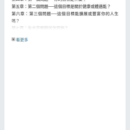
第五章：第二個問題──這個目標是關於健康或體適能？
第六章：第三個問題──這個目標能擴展或豐富你的人生
嗎？
第七章：失去平衡時該怎麼辦？
第八章：第四個問題──你的目標位於什麼象限？
看更多
第九章：象限三──多數人所處區域
第十章：所有東西都有效
第十一章：第五個問題──你的年紀多大？
第十二章：第六個問題──你在重訓室都做些什麼？
第十三章：第七個問題──你不足之處為何？
第十四章：第八個問題──你是否願意回歸基礎？
第二部
第十五章：人體基礎動作
第十六章：學習順序為何？
第十七章：第六個動作
第十八章：第九個問題──你願意改正自己的問題嗎？
第十九章：第十個問題──你是否介意始終如一？