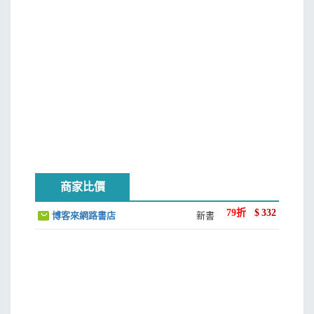
第二十章：用三大爆發力動作與奧舉進行訓練
第二十一章：工具箱的秘密
第二十二章：五大原則
第二十三章：執行健身介入法計畫
第二十四章：運用模式化與蝕刻設計課表──四個組合
第二十五章：簡單肌力──在公園板凳上幾個月
第二十六章：將健身介入法用於飲食與營養
第二十七章：飲食與運動的象限
第二十八章：總結想法
商家比價
79
折
$
332
博客來網路書店
新書