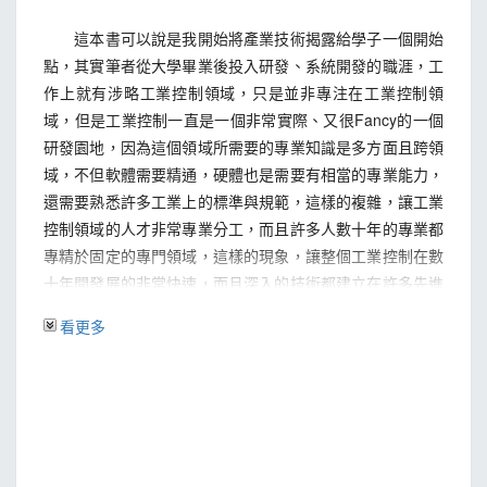
章節小結
視覺化資料呈現
這本書可以說是我開始將產業技術揭露給學子一個開始
Chart Gallery 介紹
點，其實筆者從大學畢業後投入研發、系統開發的職涯，工
Visualization: Gauge介紹
作上就有涉略工業控制領域，只是並非專注在工業控制領
逐一解說HTML碼
域，但是工業控制一直是一個非常實際、又很Fancy的一個
建立php程式碼
研發園地，因為這個領域所需要的專業知識是多方面且跨領
章節小結
域，不但軟體需要精通，硬體也是需要有相當的專業能力，
視覺化呈現連續資料
還需要熟悉許多工業上的標準與規範，這樣的複雜，讓工業
Chart Gallery 介紹
控制領域的人才非常專業分工，而且許多人數十年的專業都
Line Chart介紹
專精於固定的專門領域，這樣的現象，讓整個工業控制在數
逐一解說HTML碼
十年間發展的非常快速，而且深入的技術都建立在許多先進
建立php程式碼
努力基礎上，這更是工業控制的強大魅力所在。
看更多
章節小結
Google Map服務設定篇
筆著鑒於這樣的困境，思考著『如何讓更多領域的學習
Google Cloud Platform介紹
者進入工業控制的園地』的思維，便拋磚引玉起個頭，開始
Google Map介紹
野人獻曝攥寫工業4.0系列的書，主要的目的不是與工業控
啟用api
制的先進們較勁，而是身為教育的園丁，希望藉著筆者小小
建立帳單資訊
努力，任更多有心的新血可以加入工業4.0的時代。