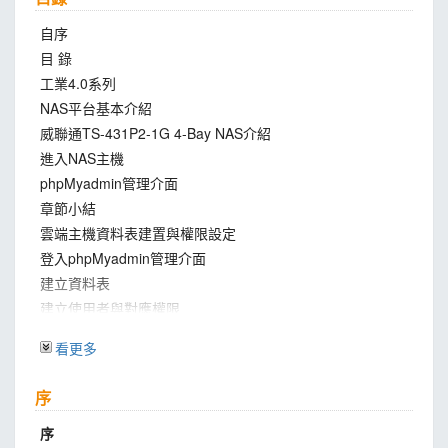
自序
目 錄
工業4.0系列
NAS平台基本介紹
威聯通TS-431P2-1G 4-Bay NAS介紹
進入NAS主機
phpMyadmin管理介面
章節小結
雲端主機資料表建置與權限設定
登入phpMyadmin管理介面
建立資料表
建立使用者與對應權限
章節小結
看更多
感測裝置上傳雲端主機
建立mySql連線程式
序
建立資料上傳程式
組立電路
序