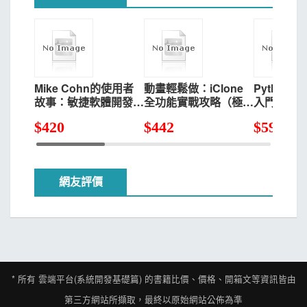
Mike Cohn的使用者
動畫輕鬆做：iClone
Python
故事：敏捷軟體開發應
全功能實戰攻略（極薦
入門篇｜
用之道
版）
RPG遊戲
$
420
$
442
$
593
網友評價
* 所有
雲端平台(系統開發基礎篇)
的書籍比價、價格、開箱文等資訊皆由
第三方網站所擷取，最終以原始網站公佈為準