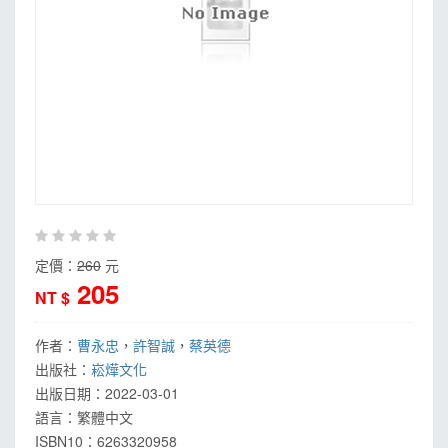
定價：
260
元
205
NT $
作者：
曹永忠
，
許智誠
，
蔡英德
出版社：
崧燁文化
出版日期：
2022-03-01
語言：
繁體中文
ISBN10：6263320958