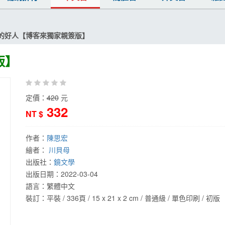
的好人【博客來獨家親簽版】
版】
定價：
420
元
332
NT $
作者：
陳思宏
繪者：
川貝母
出版社：
鏡文學
出版日期：
2022-03-04
語言：
繁體中文
裝訂：平裝 / 336頁 / 15 x 21 x 2 cm / 普通級 / 單色印刷 / 初版