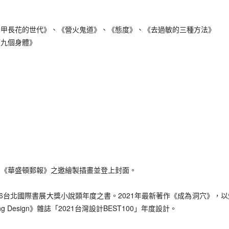
長花的世代》、《營火鬼道》、《態度》、《去過敏的三種方法》
九個身體》
《華盛頓郵報》之邀繪製插畫並登上封面。
台北國際書展大獎小說類年度之書。2021年最新著作《成為洞穴》，
ng Design》雜誌「2021台灣設計BEST100」年度設計。