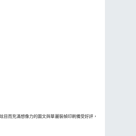
以炫目而充滿想像力的圖文與華麗裝幀印刷備受好評，