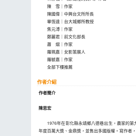
陳 雪｜作家
陳國偉｜中興台文所所長
畢恆達｜台大城鄉所教授
焦元溥｜作家
鄭麗君｜前文化部長
蕭 熠｜作家
羅珮嘉｜女影策展人
羅毓嘉｜作家
全部下樓推薦
作者介紹
作者簡介
陳思宏
1976年在彰化縣永靖鄉八德巷出生，農家的第
年度百萬大獎、金鼎獎，並售出多國版權。寫作者