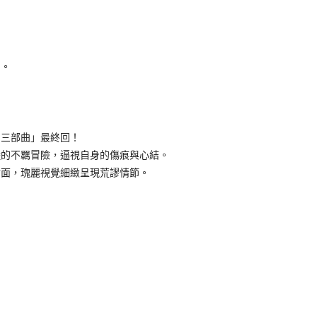
。
三部曲」最終回！
的不羈冒險，逼視自身的傷痕與心結。
面，瑰麗視覺細緻呈現荒謬情節。