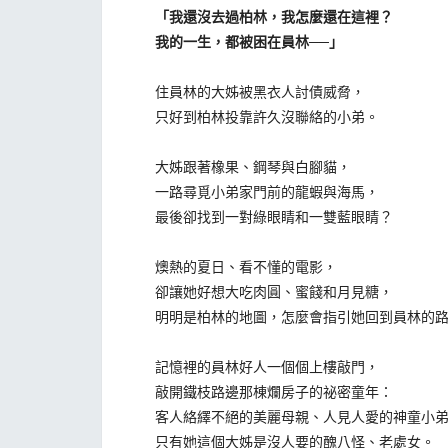
「我還沒去過柏林，我怎麼還在這裡？
我的一生，都被困在員林──」
住員林的大姊被黑衣人討債威脅，
只好到柏林投靠許久沒聯絡的小弟。
大姊跟著橡果、鋼琴與白腳貓，
一路尋覓小弟家門前的龍蝦與海馬，
最後卻找到一對綠眼睛和一雙藍眼睛？
燠熱的夏日、看不懂的電影，
卻讓她好想大吃肉圓、蜜餞和月見糖，
明明是柏林的地圖，怎麼會指引她回到員林的路
記憶裡的員林好人一個個上樓敲門，
敲開鐵枝路邊那棟爛房子的祕密童年：
客人絡繹不絕的美麗母親、人見人愛的神童小弟
只有她這個大姊是沒人要的醜八怪、老處女。