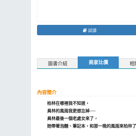
試讀
商家比價
圖書介紹
相
內容簡介
柏林在哪裡我不知道，
員林的風雨我更想忘掉──
員林最後一個老處女來了，
她帶著泡麵、筆記本，和那一晚的風雨來柏林了