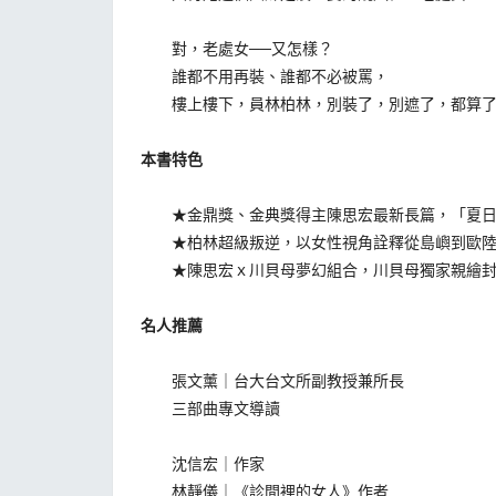
對，老處女──又怎樣？
誰都不用再裝、誰都不必被罵，
樓上樓下，員林柏林，別裝了，別遮了，都算了
本書特色
★金鼎獎、金典獎得主陳思宏最新長篇，「夏日
★柏林超級叛逆，以女性視角詮釋從島嶼到歐陸
★陳思宏ｘ川貝母夢幻組合，川貝母獨家親繪封
名人推薦
張文薰｜台大台文所副教授兼所長
三部曲專文導讀
沈信宏｜作家
林靜儀｜《診間裡的女人》作者