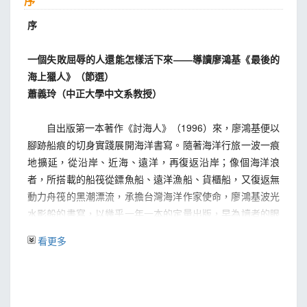
序
潛逃
等待
序
鬆了戒心
勤快主動
一個失敗屈辱的人還能怎樣活下來――導讀廖鴻基《最後的
阻撓
海上獵人》（節選）
山或海
蕭義玲（中正大學中文系教授）
時機乍現
輸贏
自出版第一本著作《討海人》（1996）來，廖鴻基便以
線索
腳跡船痕的切身實踐展開海洋書寫。隨著海洋行旅一波一痕
謀略
地擴延，從沿岸、近海、遠洋，再復返沿岸；像個海洋浪
拍賣場
者，所搭載的船筏從鏢魚船、遠洋漁船、貨櫃船，又復返無
退出
動力舟筏的黑潮漂流，承擔台灣海洋作家使命，廖鴻基波光
提早結束
水影般的書寫，以幾乎一年一本的定量出版，早為讀者的眼
相遇
目擴延出一方浩瀚深海。
看更多
末路
上岸發展
二○二一年，蓄積了海潮浪湧的能量，廖鴻基再度回到
碼頭到甲板的距離
寫作出發點的討海人沿岸，以靜謐之筆拍出一摺驚潮湧浪，
近三十年前《討海人》的「少年家」竟再度走到我們面前，