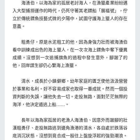
海湧伯，以海為家的孤居老討海人，在漁獵產業紛紛邁
入大型捕撈運作的時代，仍死守著其老鏢船「展福號」，佇
立於傳統鏢魚技藝式微的夕陽中，試圖守護海上獵人的存在
意義。
粗勇仔，原是水泥粗工的他，因為身強力壯而被海湧伯
看中訓練成出色的海上獵人，在一次次海上鏢魚中奪下優異
成績。沒想到一次追捕旗魚的過程中發生意外，腳跛了的
他，回岸謀生卻仍心繫海上漁獵。
清水，成長於小鎮僻鄉，幼年家庭的匱乏使他汲汲營營
於事業和名利。好不容易成家也取得一番成就。然而一個投
資判斷的失誤，讓他失去一切。走投無路，面對茫茫無際的
海洋，他決定遁逃上船……。
長年以海為家孤居的老漁人海湧伯、因意外而跛腳的壯
漢粗勇仔、走投無路逃到邊角漁港的清水，各自處於跌落谷
底消沉狀態，沒想到竟合成一股往上盤旋浮起的強勁潮浪。