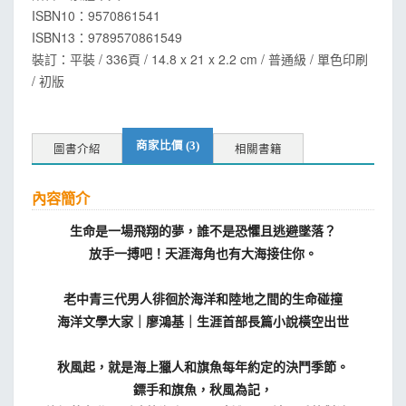
ISBN10：9570861541
ISBN13：
9789570861549
裝訂：平裝 / 336頁 / 14.8 x 21 x 2.2 cm / 普通級 / 單色印刷
/ 初版
商家比價 (3)
圖書介紹
相關書籍
內容簡介
生命是一場飛翔的夢，誰不是恐懼且逃避墜落？
放手一搏吧！天涯海角也有大海接住你。
老中青三代男人徘徊於海洋和陸地之間的生命碰撞
海洋文學大家｜廖鴻基｜生涯首部長篇小說橫空出世
秋風起，就是海上獵人和旗魚每年約定的決鬥季節。
鏢手和旗魚，秋風為記，