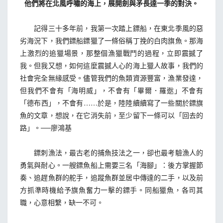
他們將在北風呼嘯的海上，展開劍與矛長達一季的對決。
記得三十多年前，我第一次踏上鏢船，在東北季風的惡
劣海況下，我們鏢船鏢獵了一條俗稱丁挽的白肉旗魚。那海
上激烈的追獵場景，那整個漁獵戰鬥的過程，立即震撼了
我。但我又想，如何這麼震撼人心的海上獵人故事，我們的
社會完全無緣感受。儘管我們的魚類資源豐富，漁業發達，
但我們不會有「海明威」，不會有「畢爾．羅逖」不會有
「德布西」，不會有……於是，陸陸續續寫了一些關於鏢旗
魚的文章，想說，在它消失前，至少留下一條可以「回去的
路」。──廖鴻基
鏢刺漁法，最古老的捕魚技法之一，卻也最考驗漁人的
勇氣與耐心。一艘鏢魚船上需要三名「海腳」：後方掌握節
奏、追趕魚群的舵手，追蹤魚群並居中傳達的二手，以及前
方抓準時機給予旗魚奮力一擊的鏢手。同船獵魚，各司其
職，心意相繫，缺一不可。