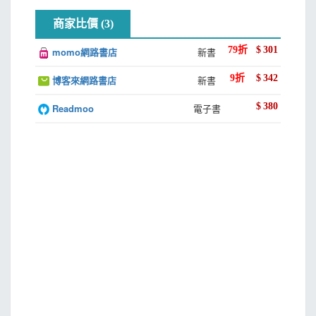
老人海
是一個男性立足社會與面向自我的驗證題，自成長初期便被
商家比價 (3)
夢
種入心底了：十三歲那年，依循著小城出人頭地的慣例，清
漁季剩一半
水被父親送往大城依親就讀，但金錢的困窘，清水始終飽嘗
79
折
$
301
momo網路書店
新書
潑水聲
親友及師長譏嘲；不久小城家變，清水心疼母親被欺凌卻無
9
折
$
342
博客來網路書店
新書
能返回，兼諸父子衝突，清水讓自己變成了一隻縮回內心巢
後記
穴的刺蝟。而後少年清水長大了，有鑑於成長經驗，他迅速
$
380
Readmoo
電子書
地掌握了大城市遊戲規則，與閒雜事務保持距離，只一逕埋
頭耕耘自己，至覓得安穩工作、娶妻生子買房買車，一路過
關斬將終於攀上屋脊；也未料一個錯誤判斷誤入投資圈套，
緊接著破產、失去工作，被追債、離婚、喪失兒子撫養權，
飛翔墜落一路逃亡，直至島嶼邊陲角落：邊角漁港。那是陸
地盡頭了。
從屋頂夢與飛翔夢看清水生命願望的實現與破滅，作為一
部長篇小說，我們會發現廖鴻基意圖在《最後的海上獵人》
開啟的海洋視角，已是一個帶著特殊問題意識的視角：一個
失敗屈辱的人還能怎樣活下來？如何面對世界與他人？可以
獲得有尊嚴的自己嗎？當三十出頭的清水在「邊角漁港」蹲