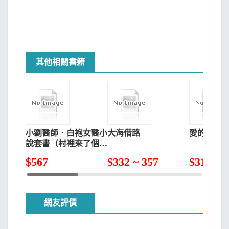
其他相關書籍
小劉醫師．白袍女醫小
大海借路
愛的恩典
說套書（村裡來了個暴
走女外科【公視戲劇原
$
567
$
332 ~ 357
$
315
著】＋花樣女醫白袍叢
林生存記）
網友評價