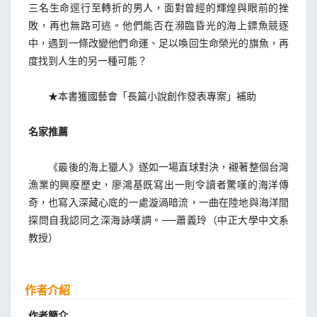
三名生命逕行至轉折的男人，面對曾經的輝煌與眼前的挫
敗，再也無路可逃。他們能否在瀕臨昏光的海上鏢魚競逐
中，遇到一條改變他們命運、足以喚回生命榮光的旗魚，再
度找到人生的另一種可能？
★本書獲國藝會「長篇小說創作發表專案」補助
名家推薦
《最後的海上獵人》遂如一場直球對決，襯著整個台灣
漁業的興廢歷史，廖鴻基既寫出一則令讀者驚嘆的海洋傳
奇，也寫入深藏心底的一處漩渦暗流，一曲在陸地與海洋間
探問自我認同之深海詠嘆調。──蕭義玲（中正大學中文系
教授）
作者介紹
作者簡介