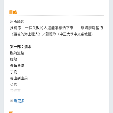
目錄
出版緣起
推薦序：一個失敗的人還能怎樣活下來――導讀廖鴻基的
《最後的海上獵人》／蕭義玲（中正大學中文系教授）
第一部：清水
臨海道路
鏢船
邊角漁港
丁挽
後山到山前
芬怡
飛翔夢
粗勇仔
看更多
切割和迷路
海湧伯