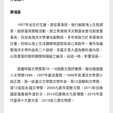
廖鴻基
1957年出生於花蓮，曾從事漁撈，執行鯨豚海上生態調
查，創辦臺灣賞鯨活動，創立黑潮海洋文教基金會任創會董
事長，目前為海洋大學兼任副教授。多年來致力於多樣海洋
計畫，同時以海上生活觀察與感想為核心來創作。著作及編
著海洋文學作品有二十餘部，多篇文章入選為教科書內容，
以其書寫的取材廣闊與描繪之幽深，自成一格，影響深遠。
曾獲時報文學獎第16、18屆散文類評審獎，聯合報讀書
人文學類1996、1997年最佳書獎，1996年吳濁流文學獎小
說正獎，第一屆臺北文學獎文學年金，第12屆賴和文學獎，
第12屆巫永福文學獎，2006九歌年度散文獎，2011新加坡
國家圖書館年度好文，2016花蓮縣文化薪傳獎，2018年當
代臺灣十大散文家，2019吳三連文學獎。