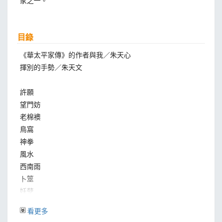
家之一。
目錄
《華太平家傳》的作者與我／朱天心
揮別的手勢／朱天文
許願
望門妨
老棉襖
鳥窩
神拳
風水
西南雨
卜筮
妖孽
信以為假
看更多
躲伏