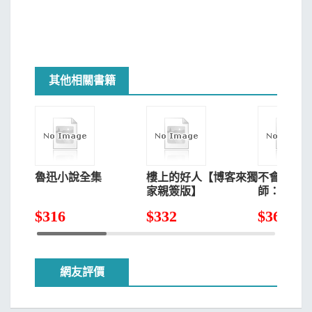
其他相關書籍
魯迅小說全集
樓上的好人【博客來獨
不會通靈
家親簽版】
師：關於
$
316
$
332
$
361
網友評價