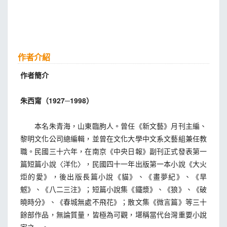
作者介紹
作者簡介
朱西甯（1927─1998）
本名朱青海，山東臨朐人。曾任《新文藝》月刊主編、
黎明文化公司總編輯，並曾在文化大學中文系文藝組兼任教
職。民國三十六年，在南京《中央日報》副刊正式發表第一
篇短篇小說〈洋化〉，民國四十一年出版第一本小說《大火
炬的愛》，後出版長篇小說《貓》、《畫夢紀》、《旱
魃》、《八二三注》；短篇小說集《鐵漿》、《狼》、《破
曉時分》、《春城無處不飛花》；散文集《微言篇》等三十
餘部作品，無論質量，皆極為可觀，堪稱當代台灣重要小說