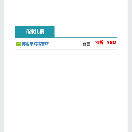
鋤禾日當午
地瓜翻秧
洋大夫管家
金風送爽
商家比價
魚鷹
西體中用
79
折
$
632
博客來網路書店
新書
朱西甯作品出版年表
【附錄】
我們今生是這樣的相聚／朱天心
做小金魚的人／朱天文
看電聯車的日子／劉慕沙