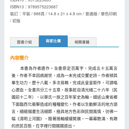
ISBN13：
9789575223687
裝訂：平裝 / 888頁 / 14.8 x 21 x 4.8 cm / 普通級 / 單色印刷
/ 初版
商家比價
圖書介紹
相關書籍
內容簡介
本書為作者遺作。全書原定百萬字，完成五十五萬言
後，作者不幸因病謝世，成為一未完成交響史詩。作者傾其
畢生功力，歷十八載，多次易稿，完成此皇皇鉅作，可謂嘔
心瀝血。全書共分三十五章，故事起自清光緒二十六年（民
國前十二年），以華氏一族之百年家史為軸，細述山東省鄉
下面臨西化衝擊造成的種種變化。作者以生動鮮活的地方語
言，細細描畫生活細節，極具地方色彩與民間風情，彷彿一
幅《清明上河圖》，隨著捲軸緩緩開展，一幕幕飽滿、有趣
的庶民百態，在字裡行間娓娓道出。