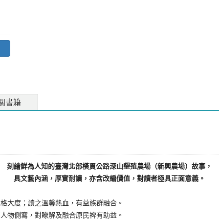
關書籍
刻繪鮮為人知的臺灣北部橫貫公路深山墾殖農場（新興農場）故事，
具文藝內涵，厚實耐讀，亦含改編價值，對讀者極具正面意義。
格大度；讀之溫馨熱血，有益族群融合。
人物側寫，對瞭解及融合原民裨有助益。