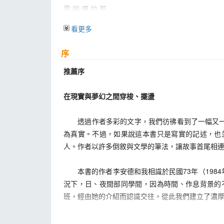
雲 端 嘎 拉 賀
吳 紹 屏
看更多
崖 屋
果 農
序
太 魯 閣 少 年
紹 屏 山 上
推薦序
羅 信
中 秋
在現實與夢幻之間穿梭、擺盪
神 木 林
秋 採
透過作者多彩的文字，我們彷彿看到了一幅又一幅
雨 季
為真實。不過，如果說這本書只是寫實的記述，也
李 子 園
人。作者以許多倒敘與文學的筆法，讓故事首尾相
植 株
霧 蹤 房 玉 玲
本書的作者李安德和我相識於民國73年（198
天 下 第 一 號
況下，日、夜間部同學間，因為時間、作息背景的
班，經由她的介紹而認識交往。從此我們建立了濃
第二章夜夢
陸 橋 下
我在成大時有幾個好朋友，一位是建築系的許尚