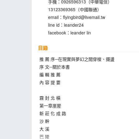
手機：0926596313（中華電信）
13123369365（中國聯通）
email：
flyingbird@livemail.tw
line id：leander24
facebook：leander lin
目錄
推 薦 序─在現實與夢幻之間穿梭、擺盪
序 文─關於本書
編 輯 推 薦
內 容 提 要
霧 封 北 橫
第一章崖屋
新 莊 化 成 路
沙 幹
大 溪
巴 陵