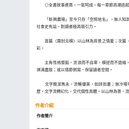
◎全書故事連貫，一氣呵成，每一章節高潮迭起，
「新興農場」至今只存「空照地名」，無人知其所
社會史有益，對讀者極具吸引力。
首篇〈霧封北橫〉以山林為背景之情愛；次篇〈夢
彩。
主角性格堅毅，流浪而不自卑，橫逆而不退縮，勇
淋漓盡致；或以情節側寫，保留讀者空間。
文字簡潔雋永，流暢優美，如詩如畫；無冷場場
歷。文字流轉幻化，交代個性具體。以山林為景、
作者介紹
作者簡介