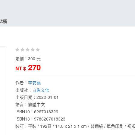
北橫
定價：
300
元
270
NT $
作者：
李安德
出版社：
白象文化
出版日期：
2022-01-01
語言：
繁體中文
ISBN10：6267018326
ISBN13：
9786267018323
裝訂：平裝 / 192頁 / 14.8 x 21 x 1 cm / 普通級 / 單色印刷 / 初