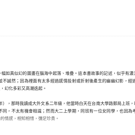
如真似幻的圖畫在腦海中起落、堆疊。這本書故事的記述，似乎有濃
並不誠然；因為裡面有太多經過感情投射或折射後產生的幽幽幻影，經
連，幻化多彩又高潮迭起。
4年），那時我讀成大外文系二年級，他當時白天在台南大學路郵局上班，
不同，不太有機會相識；然而大二上學期，同班有一位女同學，也因為
厚的情感，相知相惜，彌足珍貴。
健、一位是同班同學黃芳雄、一位就是安德。認識初期，我對他最深刻