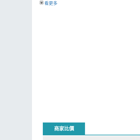
看更多
合 金 廠
午，是學生們下課的時間，也是郵局最忙碌的時刻
羅 望 子
三 峽
當時，他也大二，一個人在林森路崇誨社區租了
平 鎮
方。有一次，屋主的女兒曾回來；記得她住南卡萊羅那，名片
暗 夜 深 洋
一起去吃飯；記憶鮮明喜悅，令人難忘。
危 險 試 煉
窗 外 金 桔
安德有一份全職工作，看書時間比較少，很少參加
迷 離 夜 夢
他都會笑著說：「不會，不會，我還可以向你請教
流 水 二 十 年
誰是最嚴格的老師，會罵人，還會當人；講附近還
再 見 大 漢 橋
共飲，是一段快樂的時光。
久 別 光 華
夜 語 嘎 拉 賀
今年三月間，在下了第二波春雨的某個午後，我跑
吳 大 哥
情節、人物、景象以及事物經歷之間，時而掩卷嘆
春 雨
大 年 夜
雖然相交多年，但以前從來不曾看過安德的文章
後 記
詭、厚實耐讀，帶著多重探討面向與夢幻色彩；這
商家比價
夢 裡 村