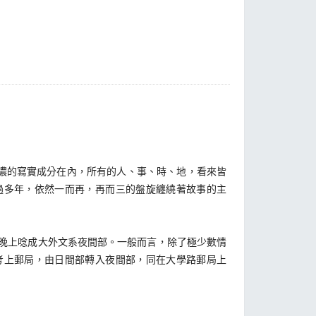
濃的寫實成分在內，所有的人、事、時、地，看來皆
過多年，依然一而再，再而三的盤旋纏繞著故事的主
晚上唸成大外文系夜間部。一般而言，除了極少數情
考上郵局，由日間部轉入夜間部，同在大學路郵局上
的印象是：他安靜沉默，但辦事效率極高。每逢中