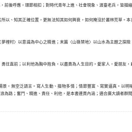
前後呼應，環節相扣；對時代青年上進、社會現象、渡臺老兵，皆描繪
以、知其正確位置，更無法知其如何興衰，如何掩沒於叢林荒草。本
裡村〉以意識為中心之精進；末篇〈山嶺禁地〉以山水為主題之探險
往直前；以利他為胸中抱負，以盡責為人生目的。愛家人，愛朋友，
景，無空泛語言。寫人生動、描物多情；情節豐富、寫實逼真。以明喻
流浪為路；奮鬥、精進、責任、利他，是本書連貫內涵；適合廣大讀者群