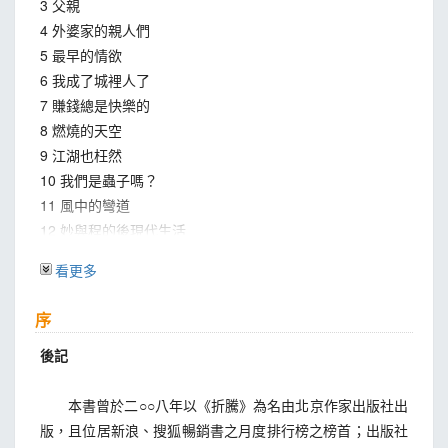
3 父親
4 外婆家的親人們
5 最早的情欲
6 我成了城裡人了
7 賺錢總是快樂的
8 燃燒的天空
9 江湖也枉然
10 我們是蟲子嗎？
11 風中的彎道
12 妙與程的後現代生活
13 一個時代的終結
看更多
14 那 噹 噹的火車聲
15 致女兒書
序
後記
後記
本書曾於二○○八年以《折騰》為名由北京作家出版社出
版，且位居新浪、搜狐暢銷書之月度排行榜之榜首；出版社