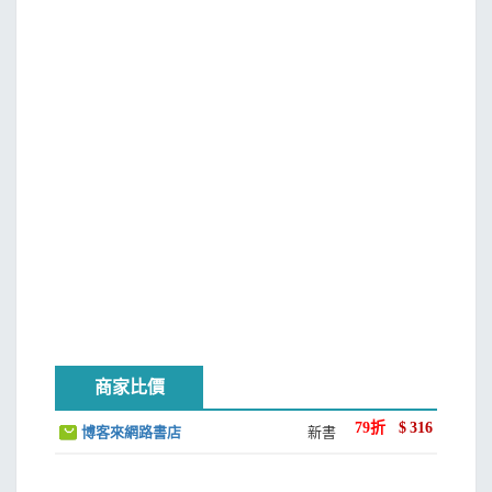
的時代。折騰成了許多人的生命狀態，改變了自己也改變著
他人。但我在關注時代與社會之時更關注人。赤腳狂奔是一
個高速發展與急劇變化的時代人的畫像，作為改革開放的第
一代人，他們是赤腳的一代，也是狂奔的一代，我們的生活
就是在赤腳狂奔中成了今天這個樣子的。因此，我懷著敬意
再現了他們的激情與夢想。他們不甘平庸、勇於嘗試，不懈
地追尋生命的價值與意義，是一個偉大時代了不起的夢想家
與開創者。
這次再版對原來的《折騰》做了較大幅度的刪減，以使
其更為簡潔與精當。
再一次感謝中研院研究員楊小濱先生，秀威資訊總經理
宋政坤先生、編輯伊庭小姐和人玉小姐，也感謝臺灣的讀者
商家比價
朋友有興趣去瞭解一群或許與自己很不相同的人，並對一段
陌生的歷史及一個極為豐富、遼闊、既複雜又有趣的社會抱
79
折
$
316
博客來網路書店
新書
有興趣。