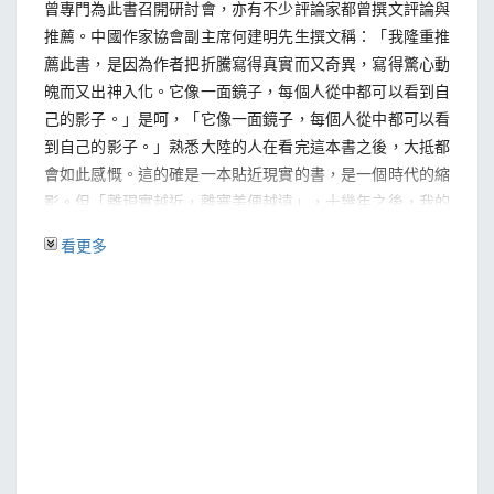
曾專門為此書召開研討會，亦有不少評論家都曾撰文評論與
推薦。中國作家協會副主席何建明先生撰文稱：「我隆重推
薦此書，是因為作者把折騰寫得真實而又奇異，寫得驚心動
魄而又出神入化。它像一面鏡子，每個人從中都可以看到自
己的影子。」是呵，「它像一面鏡子，每個人從中都可以看
到自己的影子。」熟悉大陸的人在看完這本書之後，大抵都
會如此感慨。這的確是一本貼近現實的書，是一個時代的縮
影。但「離現實越近，離審美便越遠」，十幾年之後，我的
寫作趣味已經改變；因此再版這本書的意義對我而言首先便
看更多
是紀念性的。十幾年間中國已經發生了深刻的變化，此次再
版或許可以讓人看到時代變化之脈絡，並思考這些變化的意
義與價值。
秀威願意再版一本十三年前的舊作，讓我看到了它對中
文寫作的見地與熱忱。我對宋政坤先生說：「如在臺灣出版
中文繁體字版，我希望沿用它最早的名字──赤腳狂奔。」
宋先生滿口答應了，且表示他也喜歡赤腳狂奔這個名字。折
騰誠然更具時代性，長期以來，中國的確處於一個不斷折騰