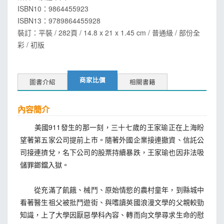
ISBN10：9864455923
ISBN13：
9789864455928
裝訂：平裝 / 282頁 / 14.8 x 21 x 1.45 cm / 普通級 / 部份全
彩 / 初版
商家比價
圖書介紹
相關書籍
內容簡介
美國911發生的那一刻，三十七歲的王家瑜正在上海盼
望著第五家公司提前上市。隨著外國企業接連撤資、信託公
司接連擠兌，名下公司的股票持續暴跌，王家瑜也因非法吸
儲罪鎯鐺入獄。
從充滿了飢餓、械鬥、原始情慾的農村童年，到縣城中
看著醫生祖父被批鬥遊街、與嗜讀英國浪漫文學的父親較勁
知識，上了大學因厭惡學科內容、轉而向文學尋求生命的慰