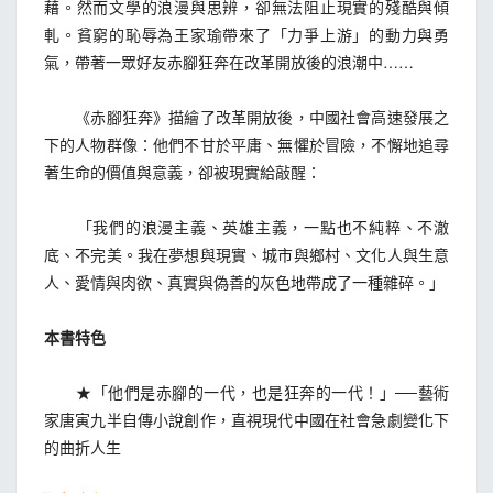
藉。然而文學的浪漫與思辨，卻無法阻止現實的殘酷與傾
軋。貧窮的恥辱為王家瑜帶來了「力爭上游」的動力與勇
氣，帶著一眾好友赤腳狂奔在改革開放後的浪潮中……
《赤腳狂奔》描繪了改革開放後，中國社會高速發展之
下的人物群像：他們不甘於平庸、無懼於冒險，不懈地追尋
著生命的價值與意義，卻被現實給敲醒：
「我們的浪漫主義、英雄主義，一點也不純粹、不澈
底、不完美。我在夢想與現實、城市與鄉村、文化人與生意
人、愛情與肉欲、真實與偽善的灰色地帶成了一種雜碎。」
本書特色
★「他們是赤腳的一代，也是狂奔的一代！」──藝術
家唐寅九半自傳小說創作，直視現代中國在社會急劇變化下
的曲折人生