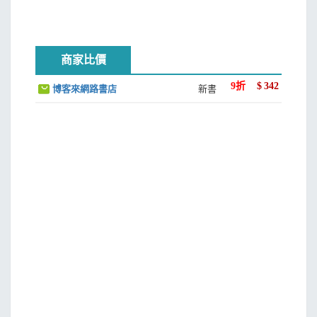
太陽落在十二宮位
太陽的相位──工作
水星星座與工作的關係
商家比價
水星落在十二宮位
水星的相位──事業
9
折
$
342
博客來網路書店
新書
土星星座與你的事業
土星落在十二宮位
土星的相位──你的事業
天頂
04 金錢
占星與金錢
以宮位區分金錢流向
金星及你的理財方式
金星落在十二宮位
金星的相位──你的金錢與財物
冥王星落在十二宮位
冥王星的相位──你的金錢