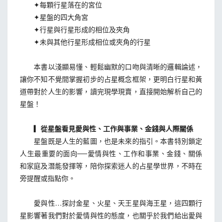
✦每顆行星落在的宮位
✦星盤的四大角宮
✦行星與行星形成的相位及夾角
✦未與其他行星形成相位或夾角的行星
本書以淺顯易懂、輕鬆幽默的口吻與清晰的邏輯論述，
讓你不知不覺間掌握初步的占星概念框架，更明白行星和黃
道帶對於人生的影響，讀完現學現賣，直接開始解析自己的
星盤！
▎從星盤看見愛與性、工作與事業、金錢與人際關係
星盤既是人生的藍圖，也是未來的指引。本書特別鎖定
人生最重要的面向──愛情與性、工作和事業、金錢、關係
和家庭及潛能發揮等，陪你探索迷人的占星學世界，不時在
旁提醒或指點你。
愛與性…探討金星、火星、天王星與海王星，這四顆行
星影響著我們對於愛情與性的態度，也關乎於我們給出愛與