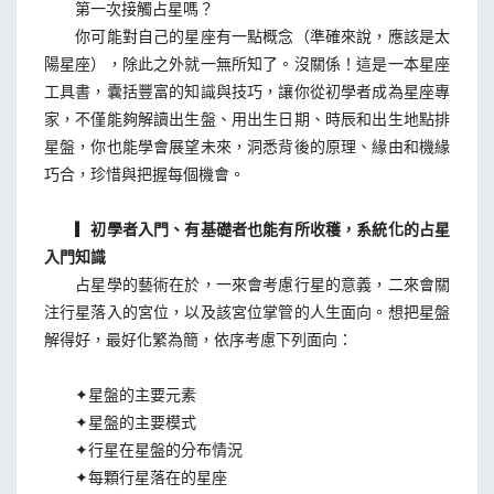
第一次接觸占星嗎？
你可能對自己的星座有一點概念（準確來說，應該是太
陽星座），除此之外就一無所知了。沒關係！這是一本星座
工具書，囊括豐富的知識與技巧，讓你從初學者成為星座專
家，不僅能夠解讀出生盤、用出生日期、時辰和出生地點排
星盤，你也能學會展望未來，洞悉背後的原理、緣由和機緣
巧合，珍惜與把握每個機會。
▎初學者入門、有基礎者也能有所收穫，系統化的占星
入門知識
占星學的藝術在於，一來會考慮行星的意義，二來會關
注行星落入的宮位，以及該宮位掌管的人生面向。想把星盤
解得好，最好化繁為簡，依序考慮下列面向：
✦星盤的主要元素
✦星盤的主要模式
✦行星在星盤的分布情況
✦每顆行星落在的星座