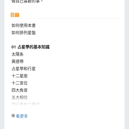
做自己喜歡的事。
目錄
如何使用本書
如何排列星盤
01 占星學的基本知識
太陽系
黃道帶
占星學和行星
十二星座
十二宮位
四大角宮
五大相位
四元素和三模式
匯總所有訊息
看更多
分析你的星盤
先計算元素和模式的比重