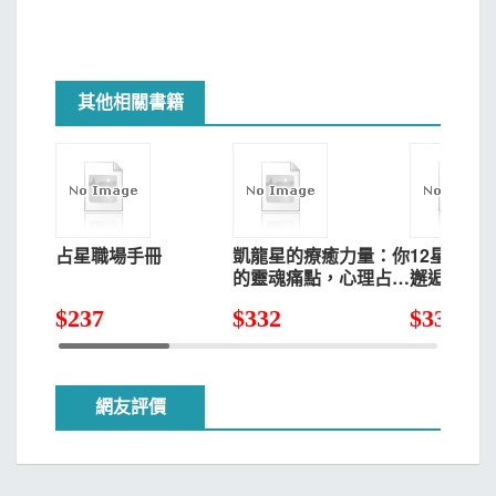
其他相關書籍
占星職場手冊
凱龍星的療癒力量：你
12星座與
的靈魂痛點，心理占星
邂逅：名
都知道
$
237
$
332
$
332 ~ 
網友評價