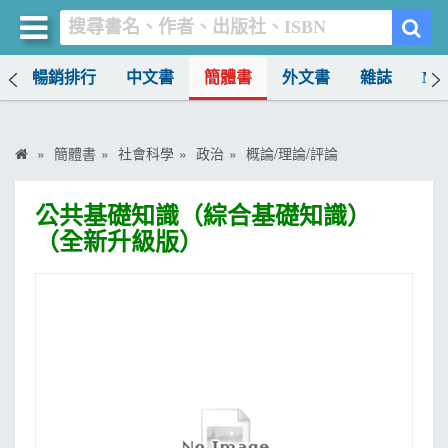
榜
暢銷排行
中文書
簡體書
外文書
雜誌
MO
買書網
首頁
簡體書
社會科學
政治
概論/理論/評論
優惠活動
公共基礎知識（綜合基礎知識）
書店暢銷榜
（全新升級版）
暢銷排行
中文書
簡體書
外文書
雜誌