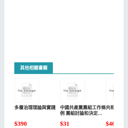
其他相關書籍
多層治理理論與實踐
中國共產黨黨組工作條
共和國識
例 黨組討論和決定黨
員處分事項工作程序規
$
390
$
31
$
468
定（試行）