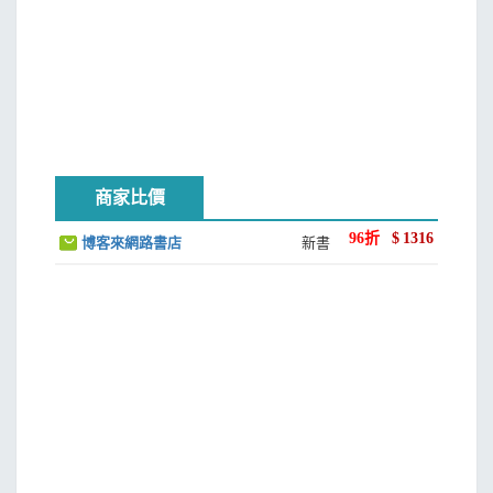
二和様化の時代[藤原美術]
三善を尽くし美を尽くし[院政美術]
第六章鎌倉美術――貴族的美意識の継承と変革
第七章南北朝・室町美術
一唐様の定着[南北朝美術]
商家比價
二室町将軍の栄華[室町美術前半(北山美術)]
三転換期の輝き[室町美術後半(東山―戦国美術)]
96
折
$
1316
博客來網路書店
新書
第八章桃山美術――「かざり」の開花
第九章江戸時代の美術
一桃山美術の終結と転換[寛永美術]
二町人美術の形成[元禄美術]
三町人美術の成熟と終息[享保―化政美術]
第十章近・現代(明治―平成)の美術