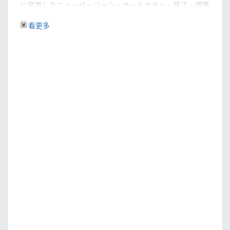
に充実したニューバージョン。オールカラー。装丁・横尾
忠則。東京大学出版会創立70周年記念出版。
看更多
【主要目次】
まえがき
第一章縄文美術――原始の想像力
第二章弥生・古墳美術
一縄文に代わる美意識の誕生[弥生美術]
二大陸美術との接触[古墳美術]
第三章飛鳥・白鳳美術――東アジア仏教美術の受容
第四章奈良時代の美術(天平美術)――唐国際様式の盛行
第五章平安時代の美術(貞観・藤原・院政美術)
一密教の呪術と造形[貞観美術]