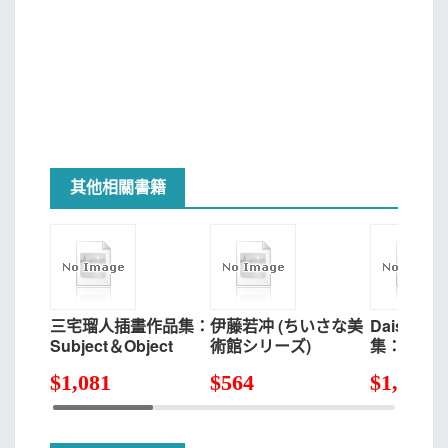
其他相關書籍
三宅瑠人插畫作品集：
伊藤若冲 (ちいさな美
DaisukeR
Subject＆Object
術館シリーズ)
集：丑三
$
1,081
$
564
$
1,034