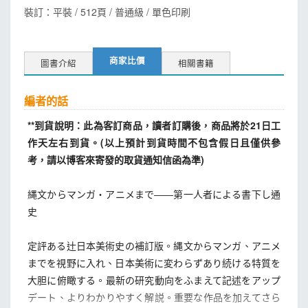
裝訂：平裝 / 512頁 / 普通級 / 單色印刷
商家比價
圖書介紹
相關書籍
編者的話
**到貨說明：此為客訂商品，讀者訂購後，商品將於21日工
作天左右到貨。(以上預計到貨時間不包含假日且僅供參
考，請以博客來寄發的取貨通知信函為準)
縄文からマンガ・アニメまで――第一人者による書下し通
史
定評ある辻日本美術史の補訂版。縄文からマンガ、アニメ
までを視野に入れ、日本美術に変わらずあり続ける特質を
大胆に俯瞰する。最新の研究動向をふまえて記述をアップ
デート、よりわかりやすく解説。重要な作品を加えてさら