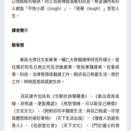
心情輕鬆的秘訣，向上班族傳遞溫暖的訊息，希望讓所有的
人都能「不拘小節（rough）」、「笑著（laugh）」享受人
生。
譯者簡介
駱香雅
東吳大學日文系畢業、輔仁大學翻譯學研究所碩士。曾
任職於知名日商公司及流通產業，現為專職譯者，從事商
業、科技、法律等領域翻譯工作，期許自己熱愛生活、樂於
工作，時時感恩與感謝生命。
目前譯作包括有《生酮抗病醫囑書》、《劃出善良底
線，好相處，更能獨處》《用對情緒，可以幫自己療傷》
（方言文化）、《剛剛好的半獨居生活：與自己相處，珍惜
具體而微的美好事物》（天下生活出版）、《懂做人到處有
貴人》、《低欲望社會》（天下文化）、《門診護士的煩