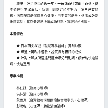
職場生涯是漫長的數十年，一昧死命往前衝拼命做，倒
不如懂得掌握重點，做到「剛剛好的不努力」讓自己有餘
裕，適度配速能保持身心健康，用不完的能量，做事成效都
維持高點，當然最容易抵達成功終點，實現夢想成就。
本書特色
◆ 日本頂尖權威「職場專科醫師」獨創訣竅
◆ 超過上萬臨床經驗，證實具有相好的成效
◆ 針對上班族所遭遇問題麻煩分門別類，讀者能快速翻
讀、快速運用
專業推薦
林仁廷（諮商心理師）
洪仲清（臨床心理師）
黃孟寅（台灣動物溝通關懷協會理事長、心理師）
彭渤程（心理師、動物溝通講師）