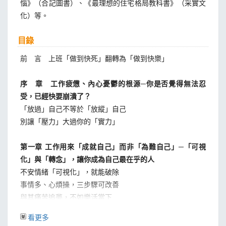
惱》（合記圖書）、《最理想的住宅格局教科書》（采實文
化）等。
目錄
前 言 上班「做到快死」翻轉為「做到快樂」
序 章 工作疲憊、內心憂鬱的根源─你是否覺得無法忍
受，已經快要崩潰了？
「放過」自己不等於「放縱」自己
別讓「壓力」大過你的「實力」
第一章 工作用來「成就自己」而非「為難自己」─「可視
化」與「轉念」，讓你成為自己最在乎的人
不安情緒「可視化」，就能破除
事情多、心煩操，三步驟可改善
與其痛苦追夢，不如樂活當下
別鬧了！少了你，公司也不會垮
看更多
學會轉念，不讓負面情緒纏身