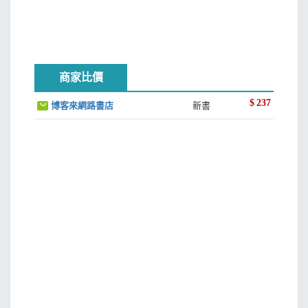
目標這樣定，成功機率大大提升
比較來的「優越感」，難以肯定自我
比較是天性，可以是動力而非壓力
成就理想的自己，你可以這樣做
商家比價
第四章 學會拒絕，不傷人傷已的情緒管理─會拒絕也敢求
$
237
博客來網路書店
新書
助，專注不怕失敗的自我肯定練習
拿自己當代價，不可能換到幸福
專注不多工，建立高效思考迴路
犯錯藏「成功線索」，無須否定自已
坦承自己做不到，壞運開始轉變好
善用「4B」放鬆大腦，好點子不斷
「十秒能做到」的煩躁情緒管理法
「清單式」情緒管理，化氣憤為契機
每天一分鐘「拒絕」與「商量」訓練
先發制人，讓你順利說NO的開場白
第五章 不吃錯不失眠，疲憊感歸零休息法──不安與疲勞不