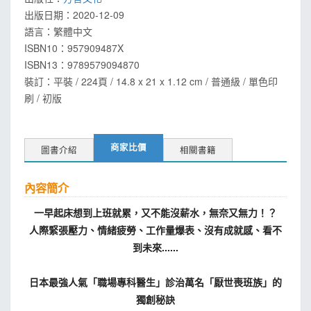
出版日期：
2020-12-09
語言：
繁體中文
ISBN10：957909487X
ISBN13：
9789579094870
裝訂：平裝 / 224頁 / 14.8 x 21 x 1.12 cm / 普通級 / 單色印
刷 / 初版
商家比價
圖書介紹
相關書籍
內容簡介
一早起床想到上班就累，又不能沒薪水，無奈又無力！？
人際緊張壓力、情緒疲勞、工作量爆表、沒有成就感、看不
到未來......
日本最強人氣「職場專科醫生」診治萬名「厭世喪班族」的
獨創秘訣