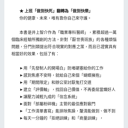
★ 上班「做到快死」翻轉為「做到快樂」
你的健康、未來，唯有靠你自己來守護。
本書是井上智介作為「職業專科醫師」，累積超過一萬
個臨床經驗所獨創的方法，針對「厭世喪班族」的各種煩惱
問題，分門別類提出符合現實的對應之策，而且已證實具有
相當好的效果，包括了有：
►用「先發制人的開場白」防堵硬塞給你的工作
►感到焦慮不安時，就給自己來個「蝴蝶擁抱」
►用「期間限定」和辦公室討厭鬼打交道
►建立「評價軸」，找回自己價值，不再委屈當爛好人
►讓壓力減輕九成的「信念系統」
►面對「部屬粉碎機」主管的最佳應對竅門
►「工作清單書寫」能排除焦躁，釐清能做到、做不到
►每天一分鐘的「拒絕訓練」和「商量訓練」，