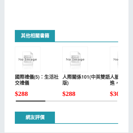
其他相關書籍
國際禮儀(5)：生活社
人際關係101(中英雙語
人脈帳本
交禮儀
版)
進，都有
力
$
288
$
288
$
300
網友評價