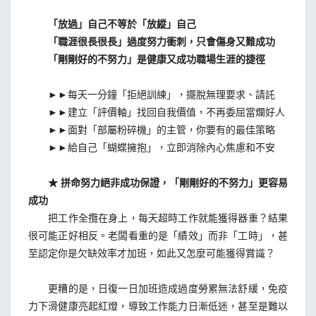
「放過」自己不等於「放縱」自己
「職涯很長很長」過度努力衝刺，只會傷身又難成功
「剛剛好的不努力」是健康又成功職場生涯的捷徑
►►每天一分鐘「拒絕訓練」，擺脫無理要求、請託
►►建立「評價軸」找回自我價值，不再委屈當爛好人
►►面對「部屬粉碎機」的主管，你要有的最佳策略
►►給自己「蝴蝶擁抱」，立即消除內心焦慮和不安
★ 拼命努力絕非成功保證，「剛剛好的不努力」更容易
成功
把工作全攬在身上，每天超時工作就能獲得器重？結果
很可能正好相反。老闆看重的是「績效」而非「工時」，甚
至認定你是欠缺效率才加班，如此又怎麼可能獲得賞識？
更糟的是，日復一日加班造成過度勞累無法舒緩，免疫
力下滑健康亮起紅燈，導致工作能力日漸低迷，甚至是難以