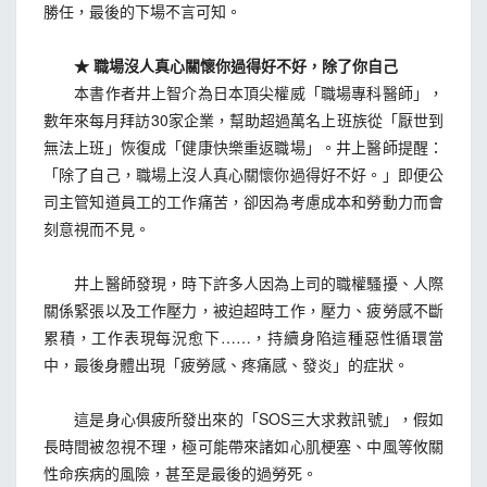
勝任，最後的下場不言可知。
★ 職場沒人真心關懷你過得好不好，除了你自己
本書作者井上智介為日本頂尖權威「職場專科醫師」，
數年來每月拜訪30家企業，幫助超過萬名上班族從「厭世到
無法上班」恢復成「健康快樂重返職場」。井上醫師提醒：
「除了自己，職場上沒人真心關懷你過得好不好。」即便公
司主管知道員工的工作痛苦，卻因為考慮成本和勞動力而會
刻意視而不見。
井上醫師發現，時下許多人因為上司的職權騷擾、人際
關係緊張以及工作壓力，被迫超時工作，壓力、疲勞感不斷
累積，工作表現每況愈下……，持續身陷這種惡性循環當
中，最後身體出現「疲勞感、疼痛感、發炎」的症狀。
這是身心俱疲所發出來的「SOS三大求救訊號」，假如
長時間被忽視不理，極可能帶來諸如心肌梗塞、中風等攸關
性命疾病的風險，甚至是最後的過勞死。