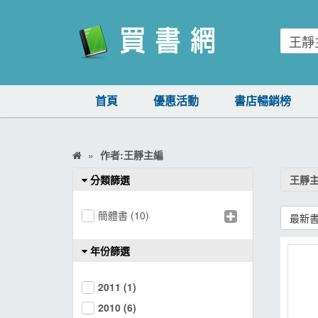
買書網
首頁
優惠活動
書店暢銷榜
首頁
優惠活動
作者:王靜主編
書店暢銷榜
分類篩選
王靜
暢銷排行
簡體書
(10)
最新
中文書
簡體書
年份篩選
外文書
2011
(1)
雜誌
2010
(6)