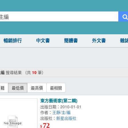
暢銷排行
中文書
簡體書
外文書
雜
主編
搜尋結果 （共
10
筆）
書籍
最低價
最高價
最相關
東方藝術家(第二輯)
出版日期：2010-01-01
作者：
王靜/主/編
出版社：
新星出版社
72
$