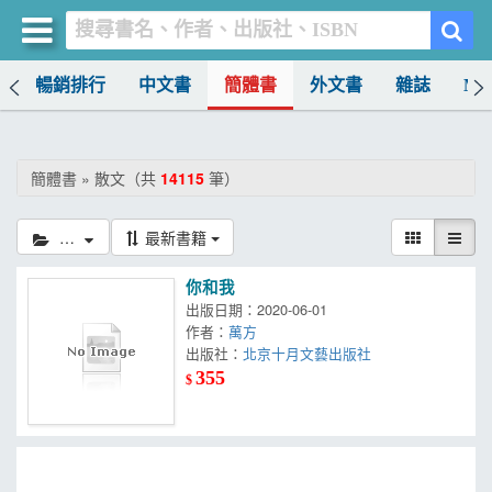
榜
暢銷排行
中文書
簡體書
外文書
雜誌
MO
買書網
首頁
簡體書 » 散文（共
14115
筆）
優惠活動
散文
最新書籍
書店暢銷榜
你和我
暢銷排行
出版日期：2020-06-01
作者：
萬方
中文書
出版社：
北京十月文藝出版社
355
$
簡體書
外文書
雜誌