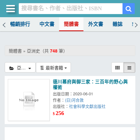
榜
暢銷排行
中文書
簡體書
外文書
雜誌
MO
買書網
首頁
簡體書 » 亞洲史（共
748
筆）
優惠活動
亞洲史
最新書籍
書店暢銷榜
德川幕府與御三家：三百年的野心與
暢銷排行
權術
出版日期：2020-06-01
中文書
作者：
(日)河合敦
出版社：
社會科學文獻出版社
簡體書
256
$
外文書
雜誌