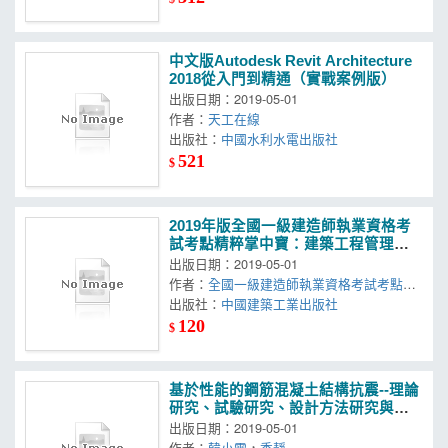
中文版Autodesk Revit Architecture
2018從入門到精通（實戰案例版）
出版日期：2019-05-01
作者：
天工在線
出版社：
中國水利水電出版社
521
$
2019年版全國一級建造師執業資格考
試考點精粹掌中寶：建築工程管理與
實務考點精粹掌中寶
出版日期：2019-05-01
作者：
全國一級建造師執業資格考試考點精
粹掌中寶編寫委員會
出版社：
中國建築工業出版社
120
$
基於性能的鋼筋混凝土結構抗震--理論
研究、試驗研究、設計方法研究與工
程應用
出版日期：2019-05-01
作者：
韓小雷
，
季靜