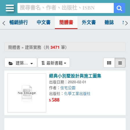
榜
暢銷排行
中文書
簡體書
外文書
雜誌
MO
買書網
首頁
簡體書 » 建築實務（共
3471
筆）
優惠活動
建築實務
最新書籍
書店暢銷榜
經典小別墅設計與施工圖集
暢銷排行
出版日期：2020-02-01
作者：
住宅公園
中文書
出版社：
化學工業出版社
588
$
簡體書
外文書
雜誌