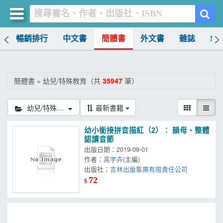
榜
暢銷排行
中文書
簡體書
外文書
雜誌
MO
買書網
首頁
簡體書 » 幼兒/特殊教育（共
35947
筆）
優惠活動
幼兒/特殊教育
最新書籍
書店暢銷榜
幼小銜接拼音描紅（2）： 韻母、整體
暢銷排行
認讀音節
出版日期：2019-09-01
中文書
作者：
高宇卉
(主編)
出版社：
吉林出版集團有限責任公司
簡體書
72
$
外文書
雜誌