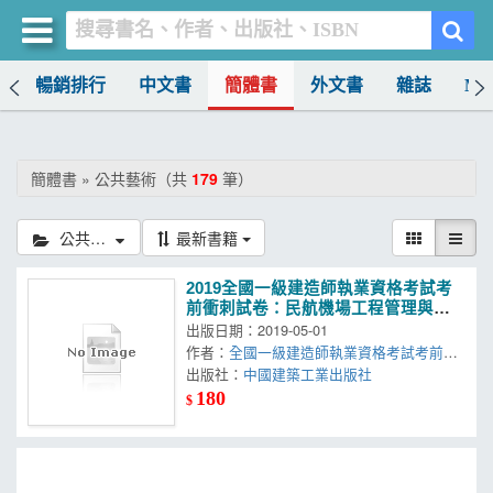
榜
暢銷排行
中文書
簡體書
外文書
雜誌
MO
買書網
首頁
簡體書 » 公共藝術（共
179
筆）
優惠活動
公共藝術
最新書籍
書店暢銷榜
2019全國一級建造師執業資格考試考
暢銷排行
前衝刺試卷：民航機場工程管理與實
務考前衝刺試卷
出版日期：2019-05-01
中文書
作者：
全國一級建造師執業資格考試考前衝
刺試卷編寫委員會
出版社：
中國建築工業出版社
簡體書
180
$
外文書
雜誌