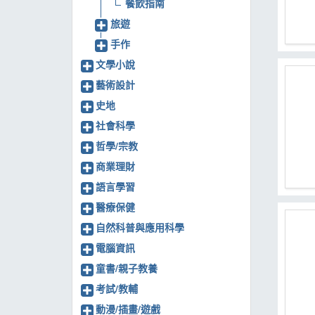
餐飲指南
旅遊
手作
文學小說
藝術設計
史地
社會科學
哲學/宗教
商業理財
語言學習
醫療保健
自然科普與應用科學
電腦資訊
童書/親子教養
考試/教輔
動漫/插畫/遊戲