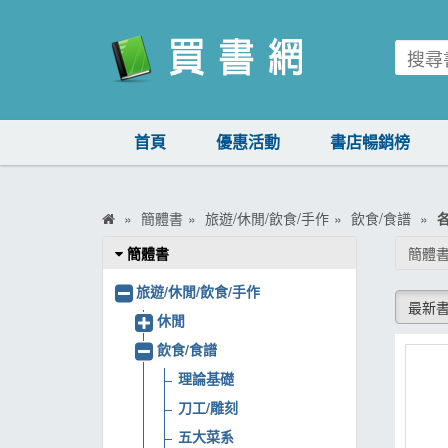
買書網
首頁
優惠活動
書店暢銷榜
首頁
優惠活動
簡體書
旅遊/休閒/飲食/手作
飲食/食譜
書店暢銷榜
簡體書
簡體書
暢銷排行
旅遊/休閒/飲食/手作
最新
中文書
休閒
飲食/食譜
簡體書
理論基礎
外文書
刀工/雕刻
雜誌
五大菜系