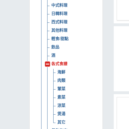
中式料理
MOOK
日韓料理
找優惠
西式料理
其他料理
輕食/甜點
飲品
酒
各式食譜
海鮮
肉類
葷菜
素菜
涼菜
煲湯
其它