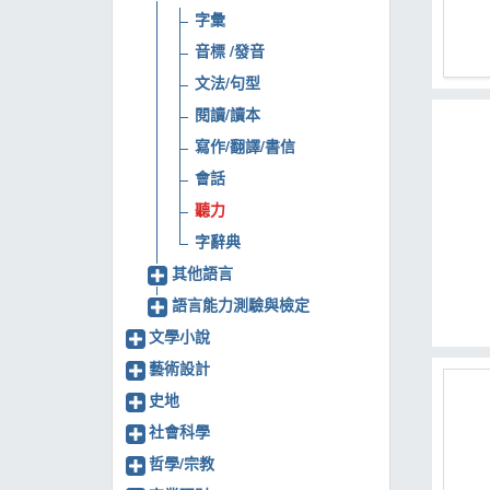
字彙
MOOK
音標 /發音
找優惠
文法/句型
閱讀/讀本
寫作/翻譯/書信
會話
聽力
字辭典
其他語言
語言能力測驗與檢定
文學小說
藝術設計
史地
社會科學
哲學/宗教