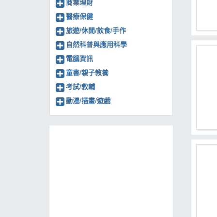
商業理財
醫療保健
旅遊/休閒/飲食/手作
自然科普與應用科學
電腦資訊
童書/親子教養
考試/教輔
動漫/插畫/遊戲