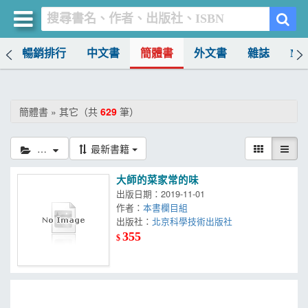
榜
暢銷排行
中文書
簡體書
外文書
雜誌
MO
買書網
首頁
簡體書 » 其它（共
629
筆）
優惠活動
其它
最新書籍
書店暢銷榜
大師的菜家常的味
暢銷排行
出版日期：2019-11-01
作者：
本書欄目組
中文書
出版社：
北京科學技術出版社
355
$
簡體書
外文書
雜誌