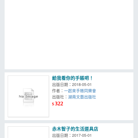
MOOK
找優惠
給我看你的手賬吧！
出版日期：2018-05-01
作者：
一起來手賬同樂會
出版社：
湖南文藝出版社
322
$
赤木智子的生活道具店
出版日期：2017-05-01