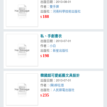
出版日期：2013-08-01
作者：
雙手牌
出版社：
河南科學技術出版社
188
$
私、手創書衣
出版日期：2013-07-01
作者：
小白
出版社：
新星出版社
198
$
韓國超可愛紙藝文具設計
出版日期：2013-07-01
作者：
(韓)柳在恩
出版社：
人民郵電出版社
235
$