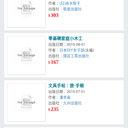
作者：
(日)赤木智子
出版社：
新星出版社
303
$
零基礎家庭小木工
出版日期：2015-08-01
作者：
日本DIY女子部
(主編)
出版社：
煤炭工業出版社
167
$
文具手帖：旅·手帳
出版日期：2015-07-01
作者：
潘幸侖
出版社：
九州出版社
235
$