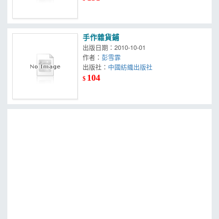
手作雜貨鋪
出版日期：2010-10-01
作者：
彭雪霏
出版社：
中國紡織出版社
104
$