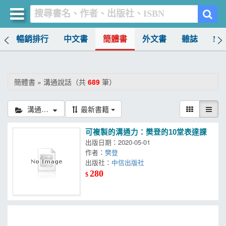
榜
暢銷排行
中文書
簡體書
外文書
雜誌
MO
買書網
首頁
簡體書 » 溝通說話（共
689
筆）
優惠活動
溝通說話
最新書籍
書店暢銷榜
可複製的溝通力：樊登的10堂表達課
暢銷排行
出版日期：2020-05-01
作者：
樊登
中文書
出版社：
中信出版社
280
$
簡體書
外文書
雜誌