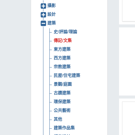
攝影
MOOK
設計
找優惠
建築
史/評論/理論
傳記/文集
東方建築
西方建築
宗教建築
民屋/住宅建築
景觀/庭園
古蹟建築
環保建築
公共藝術
其他
建築作品集