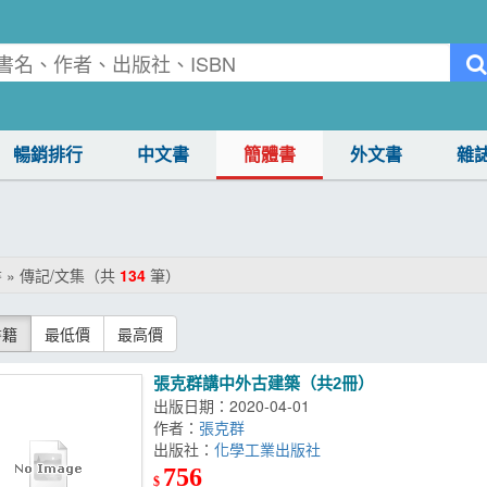
暢銷排行
中文書
簡體書
外文書
雜
 » 傳記/文集（共
134
筆）
書籍
最低價
最高價
張克群講中外古建築（共2冊）
出版日期：2020-04-01
作者：
張克群
出版社：
化學工業出版社
756
$