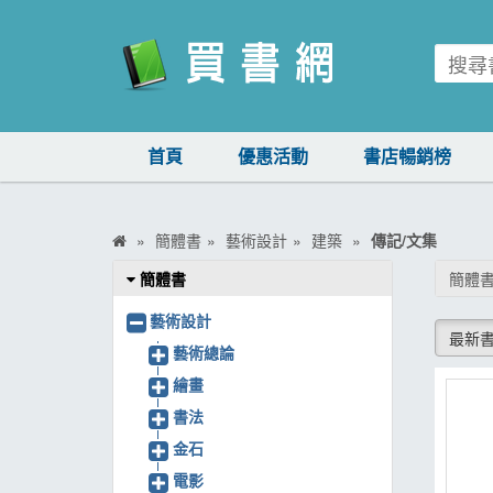
買書網
首頁
優惠活動
書店暢銷榜
首頁
優惠活動
簡體書
藝術設計
建築
傳記/文集
書店暢銷榜
簡體書
簡體書
暢銷排行
藝術設計
最新
中文書
藝術總論
繪畫
簡體書
書法
外文書
金石
雜誌
電影