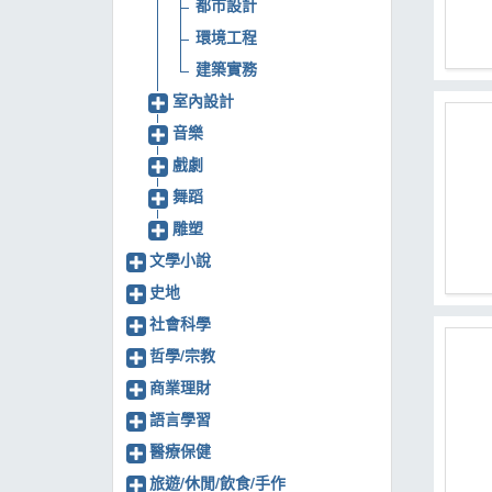
都市設計
環境工程
建築實務
室內設計
音樂
戲劇
舞蹈
雕塑
文學小說
史地
社會科學
哲學/宗教
商業理財
語言學習
醫療保健
旅遊/休閒/飲食/手作