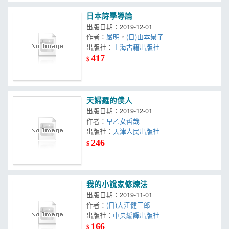
日本詩學導論
出版日期：2019-12-01
作者：
嚴明
，
(日)山本景子
出版社：
上海古籍出版社
417
$
天婦羅的僕人
出版日期：2019-12-01
作者：
早乙女哲哉
出版社：
天津人民出版社
246
$
我的小說家修煉法
出版日期：2019-11-01
作者：
(日)大江健三郎
出版社：
中央編譯出版社
166
$