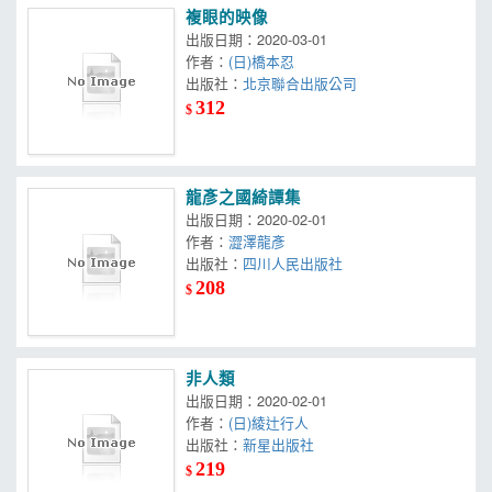
複眼的映像
出版日期：2020-03-01
作者：
(日)橋本忍
出版社：
北京聯合出版公司
312
$
龍彥之國綺譚集
出版日期：2020-02-01
作者：
澀澤龍彥
出版社：
四川人民出版社
208
$
非人類
出版日期：2020-02-01
作者：
(日)綾辻行人
出版社：
新星出版社
219
$