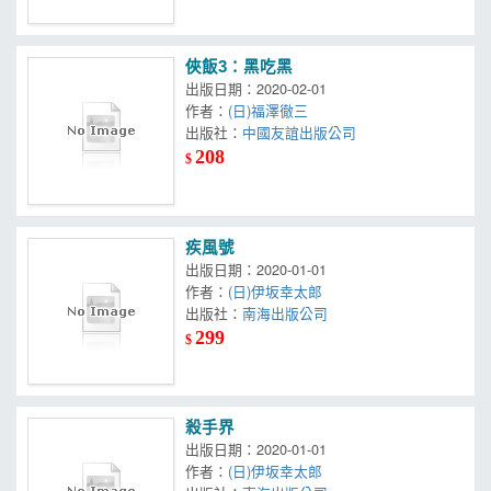
俠飯3：黑吃黑
出版日期：2020-02-01
作者：
(日)福澤徹三
出版社：
中國友誼出版公司
208
$
疾風號
出版日期：2020-01-01
作者：
(日)伊坂幸太郎
出版社：
南海出版公司
299
$
殺手界
出版日期：2020-01-01
作者：
(日)伊坂幸太郎