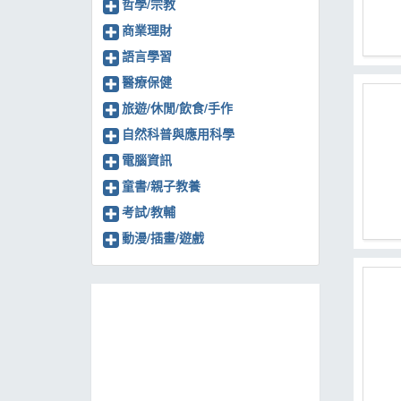
哲學/宗教
商業理財
語言學習
醫療保健
旅遊/休閒/飲食/手作
自然科普與應用科學
電腦資訊
童書/親子教養
考試/教輔
動漫/插畫/遊戲