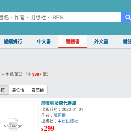
暢銷排行
中文書
簡體書
外文書
雜
 » 字體/筆法（共
3887
筆）
書籍
最低價
最高價
顏真卿及唐代書風
出版日期：2020-01-01
作者：
譚振飛
出版社：
中信出版社
299
$