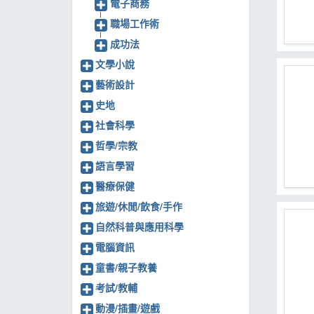
電子商務
職場工作術
成功法
文學小說
藝術設計
史地
社會科學
哲學/宗教
語言學習
醫療保健
旅遊/休閒/飲食/手作
自然科普與應用科學
電腦資訊
童書/親子教養
考試/教輔
動漫/插畫/遊戲