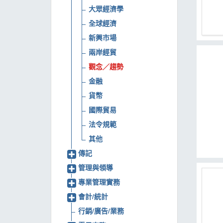
大眾經濟學
MOOK
全球經濟
找優惠
新興市場
兩岸經貿
觀念／趨勢
金融
貨幣
國際貿易
法令規範
其他
傳記
管理與領導
專業管理實務
會計/統計
行銷/廣告/業務