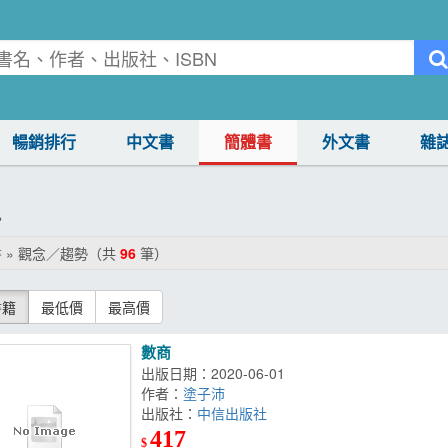
暢銷排行
中文書
簡體書
外文書
雜
勢
 » 觀念／趨勢（共
96
筆）
書籍
最低價
最高價
數商
出版日期：2020-06-01
作者：
塗子沛
出版社：
中信出版社
417
$