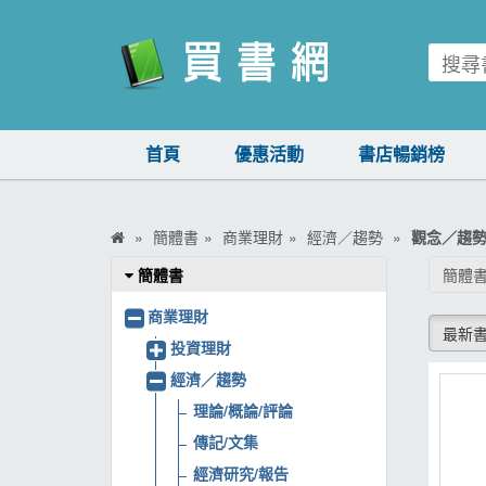
買書網
首頁
優惠活動
書店暢銷榜
首頁
優惠活動
簡體書
商業理財
經濟／趨勢
觀念／趨
書店暢銷榜
簡體書
簡體書
暢銷排行
商業理財
最新
中文書
投資理財
經濟／趨勢
簡體書
理論/概論/評論
外文書
傳記/文集
雜誌
經濟研究/報告