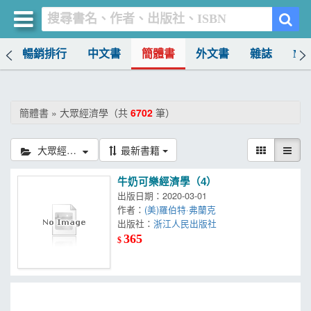
榜
暢銷排行
中文書
簡體書
外文書
雜誌
MO
買書網
首頁
簡體書 » 大眾經濟學（共
6702
筆）
優惠活動
大眾經濟學
最新書籍
書店暢銷榜
牛奶可樂經濟學（4）
暢銷排行
出版日期：2020-03-01
作者：
(美)羅伯特·弗蘭克
中文書
出版社：
浙江人民出版社
365
$
簡體書
外文書
雜誌