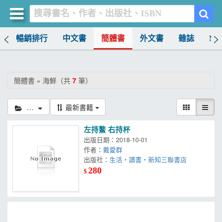
榜
暢銷排行
中文書
簡體書
外文書
雜誌
MO
買書網
首頁
簡體書 » 海鮮（共
7
筆）
優惠活動
海鮮
最新書籍
書店暢銷榜
左持鰲 右持杯
暢銷排行
出版日期：2018-10-01
作者：
戴愛群
中文書
出版社：
生活‧讀書‧新知三聯書店
280
$
簡體書
外文書
雜誌