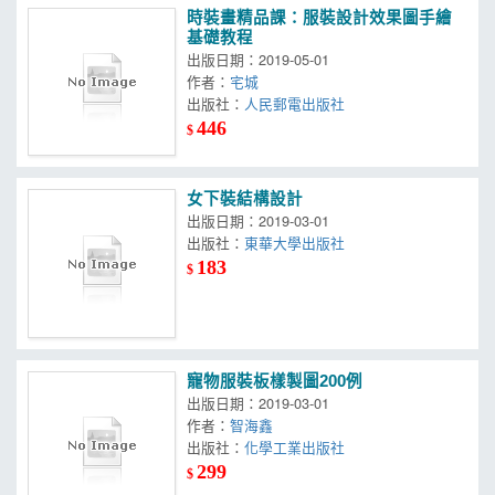
時裝畫精品課：服裝設計效果圖手繪
基礎教程
出版日期：2019-05-01
作者：
宅城
出版社：
人民郵電出版社
446
$
女下裝結構設計
出版日期：2019-03-01
出版社：
東華大學出版社
183
$
寵物服裝板樣製圖200例
出版日期：2019-03-01
作者：
智海鑫
出版社：
化學工業出版社
299
$