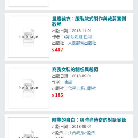
量體裁衣：服裝款式製作與裁剪實例
教程
出版日期：2018-11-01
作者：
(英)沙妮娜·巴利
出版社：
人民郵電出版社
407
$
商務女裝的制板與裁剪
出版日期：2018-09-01
作者：
徐麗
出版社：
化學工業出版社
185
$
時裝的自白：與時尚傳奇的對話實錄
出版日期：2018-09-01
出版社：
江西教育出版社