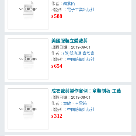
作者：
顏紫陌
出版社：
電子工業出版社
588
$
美國服裝立體裁剪
出版日期：2019-09-01
作者：
(英)凱洛琳·齊埃索
出版社：
中國紡織出版社
654
$
成衣裁剪製作實例：童裝制板·工藝
出版日期：2019-08-01
作者：
童敏
，
王雪筠
出版社：
中國紡織出版社
312
$