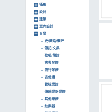
攝影
MOOK
設計
找優惠
建築
室內設計
音樂
史/概論/樂評
傳記/文集
歌唱/簡譜
古典琴譜
流行琴譜
吉他譜
管弦樂譜
傳統樂器樂譜
其他樂譜
絃樂器