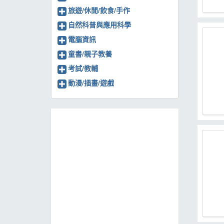
旅遊/休閒/飲食/手作
自然科普與應用科學
電腦資訊
童書/親子教養
考試/教輔
動漫/插畫/遊戲