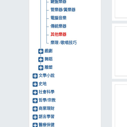
鍵盤樂器
管樂器/簧樂器
電腦音樂
傳統樂器
其他樂器
樂理 /歌唱技巧
戲劇
舞蹈
雕塑
文學小說
史地
社會科學
哲學/宗教
商業理財
語言學習
醫療保健