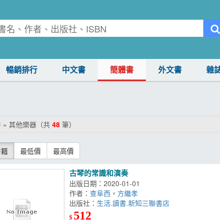
暢銷排行
中文書
簡體書
外文書
雜
 » 其他樂器（共
48
筆）
書籍
最低價
最高價
古琴的常識和演奏
出版日期：2020-01-01
作者：
查阜西
，
方繼孝
出版社：
生活.讀書.新知三聯書店
512
$