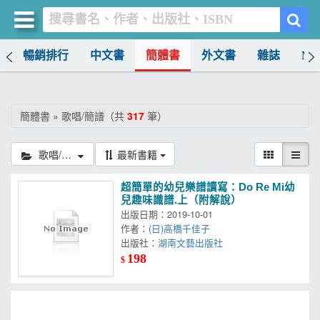
榜
暢銷排行
中文書
簡體書
外文書
雜誌
MO
買書網
首頁
簡體書 » 歌唱/簡譜（共
317
筆）
優惠活動
歌唱/簡譜
最新書籍
書店暢銷榜
超簡單的幼兒樂譜讀寫：Do Re Mi幼
暢銷排行
兒趣味識譜.上（附解說）
出版日期：2019-10-01
中文書
作者：
(日)高橋千佳子
出版社：
湖南文藝出版社
簡體書
198
$
外文書
雜誌