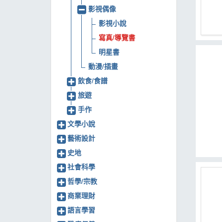
影視偶像
MOOK
影視小說
找優惠
寫真/導覽書
明星書
動漫/插畫
飲食/食譜
旅遊
手作
文學小說
藝術設計
史地
社會科學
哲學/宗教
商業理財
語言學習