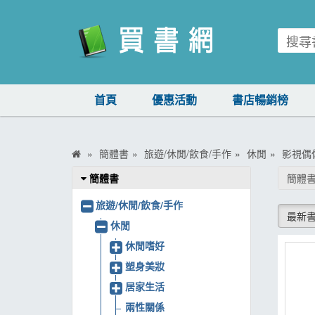
買書網
首頁
優惠活動
書店暢銷榜
首頁
優惠活動
簡體書
旅遊/休閒/飲食/手作
休閒
影視偶
書店暢銷榜
簡體書
簡體書
暢銷排行
旅遊/休閒/飲食/手作
最新
中文書
休閒
休閒嗜好
簡體書
塑身美妝
外文書
居家生活
雜誌
兩性關係