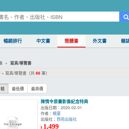
暢銷排行
中文書
簡體書
外文書
雜
像
寫真/導覽書
 » 寫真/導覽書（共
66
筆）
書籍
最低價
最高價
陳情令原畫影像紀念特典
出版日期：2020-02-01
作者：
楊夏
出版社：
西苑出版社
1,499
$