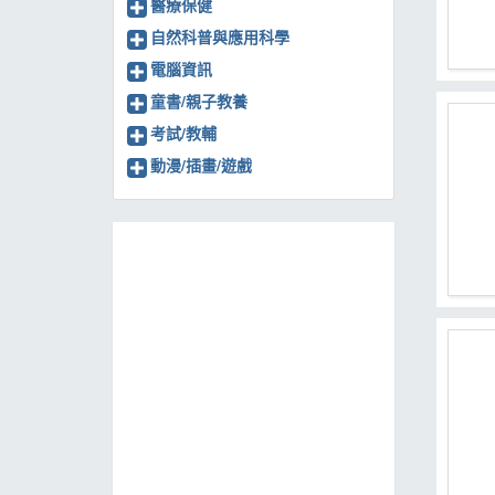
醫療保健
自然科普與應用科學
電腦資訊
童書/親子教養
考試/教輔
動漫/插畫/遊戲