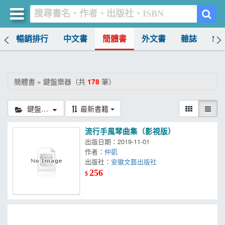
榜
暢銷排行
中文書
簡體書
外文書
雜誌
MO
買書網
首頁
簡體書 » 鍵盤樂器（共
178
筆）
優惠活動
鍵盤樂器
最新書籍
書店暢銷榜
流行手風琴曲集（影視版）
暢銷排行
出版日期：2019-11-01
作者：
仲凱
中文書
出版社：
安徽文藝出版社
256
$
簡體書
外文書
雜誌