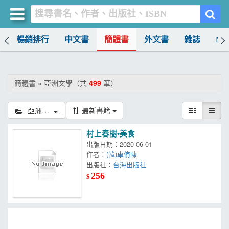
榜
暢銷排行
中文書
簡體書
外文書
雜誌
MO
買書網
首頁
簡體書 » 亞洲文學（共
499
筆）
優惠活動
亞洲文學
最新書籍
書店暢銷榜
村上春樹•美食
暢銷排行
出版日期：2020-06-01
作者：
(韓)車侑陳
中文書
出版社：
台海出版社
256
$
簡體書
外文書
雜誌