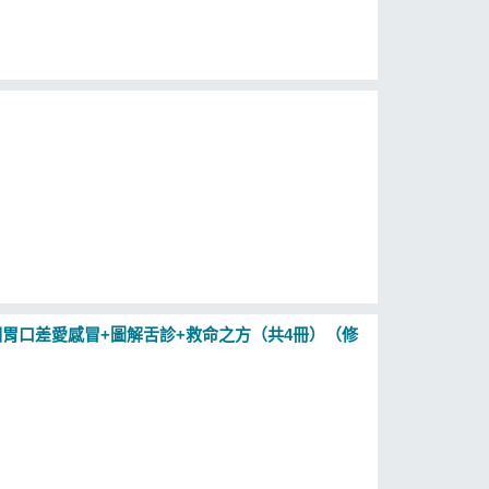
胃口差愛感冒+圖解舌診+救命之方（共4冊）（修