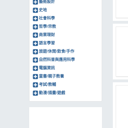
藝術設計
史地
社會科學
哲學/宗教
商業理財
語言學習
旅遊/休閒/飲食/手作
自然科普與應用科學
電腦資訊
童書/親子教養
考試/教輔
動漫/插畫/遊戲