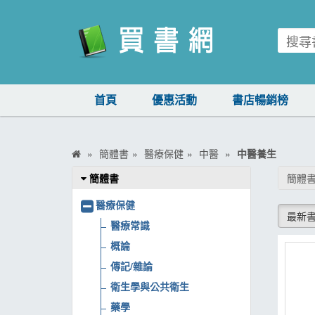
買書網
首頁
優惠活動
書店暢銷榜
首頁
優惠活動
簡體書
醫療保健
中醫
中醫養生
書店暢銷榜
簡體書
簡體書
暢銷排行
醫療保健
最新
中文書
醫療常識
概論
簡體書
傳記/雜論
外文書
衛生學與公共衛生
雜誌
藥學