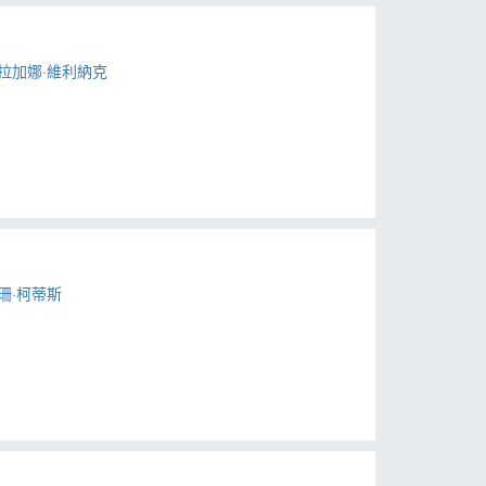
德拉加娜·維利納克
蘇珊·柯蒂斯