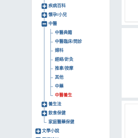
疾病百科
MOOK
懷孕/小兒
找優惠
中醫
中醫典籍
中醫臨床/問診
婦科
經絡/針灸
推拿/按摩
其他
中藥
中醫養生
養生法
飲食保健
家庭醫藥保健
文學小說