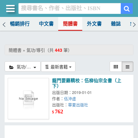
榜
暢銷排行
中文書
簡體書
外文書
雜誌
MO
買書網
首頁
簡體書 » 氣功/導引（共
443
筆）
優惠活動
氣功/導引
最新書籍
書店暢銷榜
龍門要籍精校：伍柳仙宗全書（上
暢銷排行
下）
出版日期：2019-01-01
中文書
作者：
伍沖虛
出版社：
華夏出版社
簡體書
762
$
外文書
雜誌