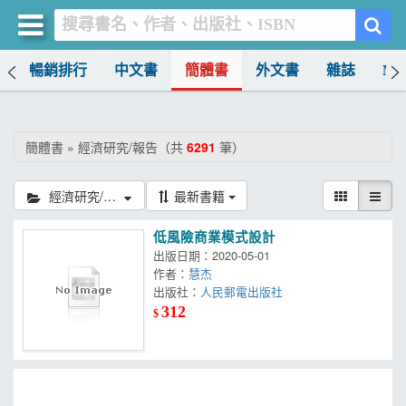
榜
暢銷排行
中文書
簡體書
外文書
雜誌
MO
買書網
首頁
簡體書 » 經濟研究/報告（共
6291
筆）
優惠活動
經濟研究/報告
最新書籍
書店暢銷榜
低風險商業模式設計
暢銷排行
出版日期：2020-05-01
作者：
慧杰
中文書
出版社：
人民郵電出版社
312
$
簡體書
外文書
雜誌