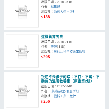
出版日期：2018-05-01
作者：
楊建峰
出版社：
汕頭大學出版社
188
$
這樣養育男孩
出版日期：2018-04-01
作者：
許鼓
(主編)
出版社：
黑龍江科學技術出版社
208
$
叛逆不是孩子的錯：不打、不罵、不
動氣的溫暖教養術（原書第2版）
出版日期：2017-08-01
作者：
(美)傑弗里·伯恩斯坦
出版社：
機械工業出版社
256
$