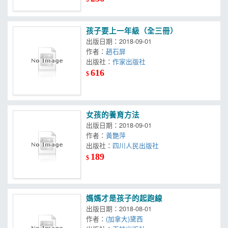
孩子要上一年級（全三冊）
出版日期：2018-09-01
作者：
趙石屏
出版社：
作家出版社
616
$
女孩的養育方法
出版日期：2018-09-01
作者：
黃艷萍
出版社：
四川人民出版社
189
$
媽媽才是孩子的起跑線
出版日期：2018-08-01
作者：
(加拿大)黛西