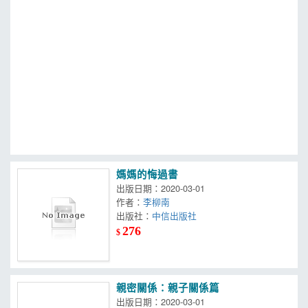
MOOK
找優惠
媽媽的悔過書
出版日期：2020-03-01
作者：
李柳南
出版社：
中信出版社
276
$
親密關係：親子關係篇
出版日期：2020-03-01