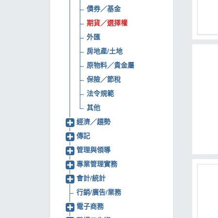
債券／基金
MOOK
期貨／選擇權
找優惠
外匯
房地產/土地
原物料／貴金屬
保險／節稅
法令規範
其他
經濟／趨勢
傳記
管理與領導
專業管理實務
會計/統計
行銷/廣告/業務
電子商務