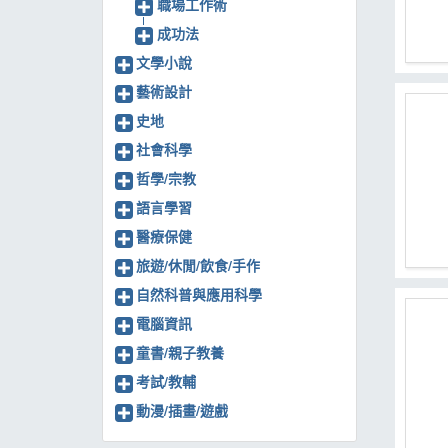
職場工作術
成功法
文學小說
藝術設計
史地
社會科學
哲學/宗教
語言學習
醫療保健
旅遊/休閒/飲食/手作
自然科普與應用科學
電腦資訊
童書/親子教養
考試/教輔
動漫/插畫/遊戲