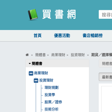
買書網
首頁
優惠活動
書店暢銷榜
首頁
優惠活動
簡體書
商業理財
投資理財
期貨／選擇
書店暢銷榜
簡體書
簡體書
暢銷排行
商業理財
最新
中文書
投資理財
理財規劃
簡體書
投資學
外文書
股票／證券
雜誌
技術分析